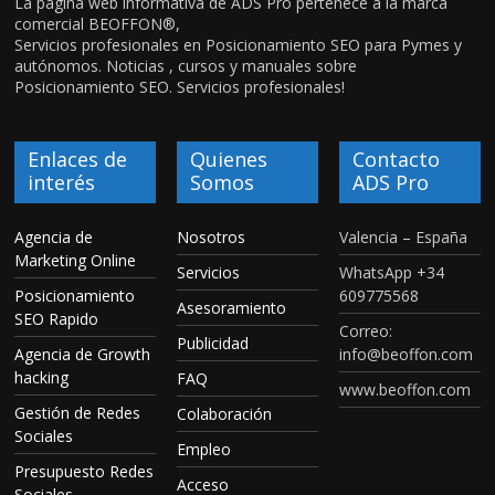
La página web informativa de ADS Pro pertenece a la marca
comercial BEOFFON®,
Servicios profesionales en Posicionamiento SEO para Pymes y
autónomos. Noticias , cursos y manuales sobre
Posicionamiento SEO. Servicios profesionales!
Enlaces de
Quienes
Contacto
interés
Somos
ADS Pro
Agencia de
Nosotros
Valencia – España
Marketing Online
Servicios
WhatsApp +34
Posicionamiento
609775568
Asesoramiento
SEO Rapido
Correo:
Publicidad
Agencia de Growth
info@beoffon.com
hacking
FAQ
www.beoffon.com
Gestión de Redes
Colaboración
Sociales
Empleo
Presupuesto Redes
Acceso
Sociales