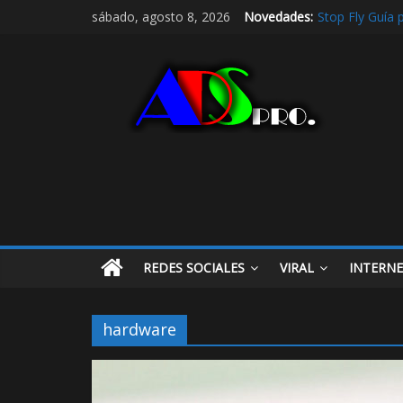
Stop Fly Guía 
sábado, agosto 8, 2026
Novedades:
De hobby a ref
Radio Taxi en 
Radio Taxi Alj
Maximiza la Vis
REDES SOCIALES
VIRAL
INTERN
hardware