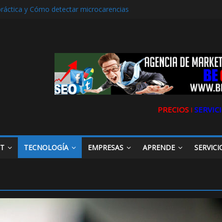
práctica y Cómo detectar microcarencias
erencia. La historia de Ultravioleta Radio y su impacto en el mundo di
Aljarafe y las Redes Sociales
arafe o Descubre el Servicio Esencial de Movilidad en Aljarafe
ibilidad de tu Clínica Dental en Directorios
PRECIOS ǀ
SERVICI
ET
TECNOLOGÍA
EMPRESAS
APRENDE
SERVICI