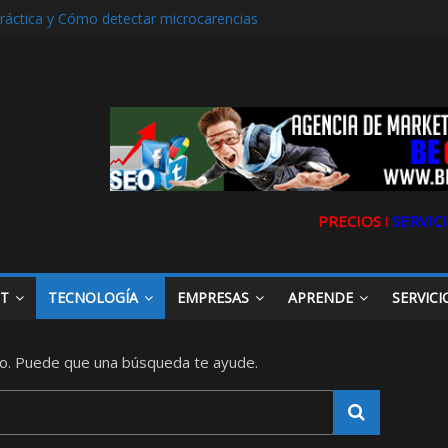
práctica y Cómo detectar microcarencias
rencia. La historia de Ultravioleta Radio y su impacto en el mundo di
ljarafe y las Redes Sociales
rafe o Descubre el Servicio Esencial de Movilidad en Aljarafe
ibilidad de tu Clínica Dental en Directorios
PRECIOS ǀ
SERVICI
ET
TECNOLOGÍA
EMPRESAS
APRENDE
SERVICI
o. Puede que una búsqueda te ayude.