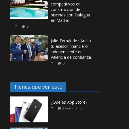
competitivos en
construcción de
piscinas con Dalagua
en Madrid
0
Julio Fernández Artillo
tu asesor financiero
independiente en
Valencia de confianza
0
Tienes que ver esto
¿Que es App Store?
2 Comments