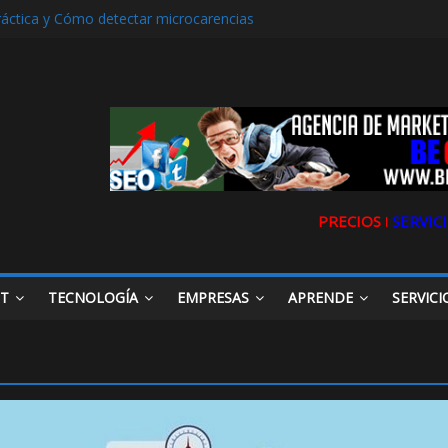
ráctica y Cómo detectar microcarencias
rencia. La historia de Ultravioleta Radio y su impacto en el mundo dig
ljarafe y las Redes Sociales
rafe o Descubre el Servicio Esencial de Movilidad en Aljarafe
bilidad de tu Clínica Dental en Directorios
PRECIOS ǀ
SERVICI
ET
TECNOLOGÍA
EMPRESAS
APRENDE
SERVICI