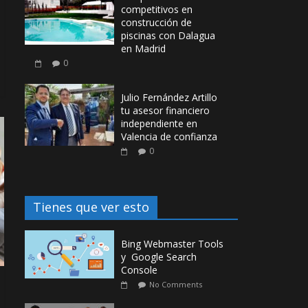
competitivos en
construcción de
piscinas con Dalagua
en Madrid
0
Julio Fernández Artillo
tu asesor financiero
independiente en
Valencia de confianza
0
Tienes que ver esto
Bing Webmaster Tools
y Google Search
Console
No Comments