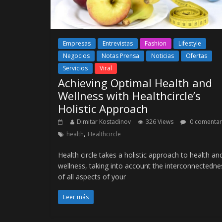
Empresas
Entrevistas
Fashion
Lifestyle
Negocios
Notas Prensa
Noticias
Ofertas
Servicios
Viral
Achieving Optimal Health and
Wellness with Healthcircle’s
Holistic Approach
Dimitar Kostadinov
326 Views
0 comentar
,
health
Healthcircle
Health circle takes a holistic approach to health an
wellness, taking into account the interconnectedne
of all aspects of your
Leer más