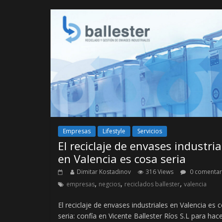
Empresas
Lifestyle
Servicios
El reciclaje de envases industria
en Valencia es cosa seria
Dimitar Kostadinov
316 Views
0 comentar
,
,
,
empresas
negcios
reciclados ballester
valencia
El reciclaje de envases industriales en Valencia es 
seria: confía en Vicente Ballester Ríos S.L para hac