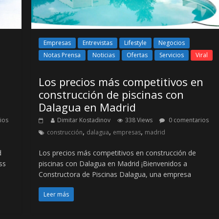
Empresas
Entrevistas
Lifestyle
Negocios
Notas Prensa
Noticias
Ofertas
Servicios
Viral
Los precios más competitivos en
construcción de piscinas con
Dalagua en Madrid
ios
Dimitar Kostadinov
338 Views
0 comentarios
,
,
,
construcción
dalagua
empresas
madrid
d
Los precios más competitivos en construcción de
ss
piscinas con Dalagua en Madrid ¡Bienvenidos a
Constructora de Piscinas Dalagua, una empresa
Leer más