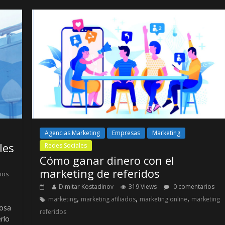
Agencias Marketing
Empresas
Marketing
les
Redes Sociales
Cómo ganar dinero con el
marketing de referidos
ios
Dimitar Kostadinov
319 Views
0 comentarios
,
,
,
marketing
marketing afiliados
marketing online
marketing
cosa
referidos
erlo