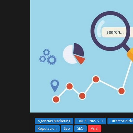
Agencias Marketing
BACKLINKS SEO
Directorio 
Reputación
Seo
SEO
Viral