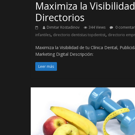
Maximiza la Visibilidad
Directorios
Dimitar Kostadinov
344 Views
0 comentar
,
,
infantiles
directorio dentistas topdentist
directorio emp
Maximiza la Visibilidad de tu Clínica Dental, Public
Marketing Digital Descripción:
Leer más