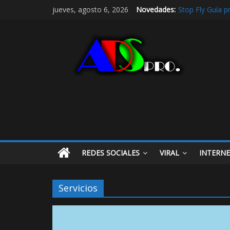
Stop Fly Guía p
jueves, agosto 6, 2026
Novedades:
De hobby a refe
Radio Taxi en A
Radio Taxi Alja
Maximiza la Visi
REDES SOCIALES
VIRAL
INTERN
Servicios