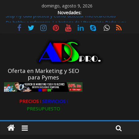
domingo, agosto 9, 2026
Novedades:
De hobby a referencia. La historia de Ultravioleta Radio y su
impacto en el mundo digital
Radio Taxi en Aljarafe y las Redes Sociales
Radio Taxi Aljarafe o Descubre el Servicio Esencial de Movilidad
en Aljarafe
Maximiza la Visibilidad de tu Clínica Dental en Directorios
Stop Fly Guía práctica y Cómo detectar microcarencias
Oferta en Marketing y SEO
para Pymes
PRECIOS ǀ
SERVICIOS ǀ
PRESUPUESTO