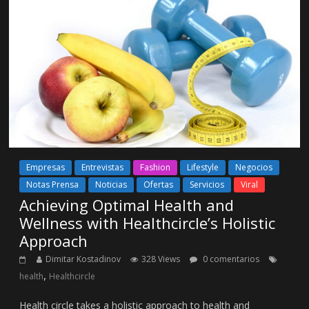
Empresas
Entrevistas
Fashion
Lifestyle
Negocios
Notas Prensa
Noticias
Ofertas
Servicios
Viral
Achieving Optimal Health and
Wellness with Healthcircle’s Holistic
Approach
Dimitar Kostadinov
328 Views
0 comentarios
,
health
Healthcircle
Health circle takes a holistic approach to health and