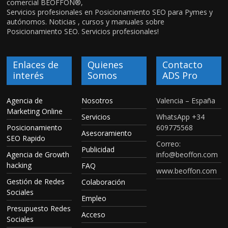
comercial BEOFFON®,
Servicios profesionales en Posicionamiento SEO para Pymes y
autónomos. Noticias , cursos y manuales sobre
Posicionamiento SEO. Servicios profesionales!
Enlaces de
Quienes
Contacto
interés
Somos
ADS Pro
Agencia de
Nosotros
Valencia – España
Marketing Online
Servicios
WhatsApp +34
Posicionamiento
609775568
Asesoramiento
SEO Rapido
Correo:
Publicidad
Agencia de Growth
info@beoffon.com
hacking
FAQ
www.beoffon.com
Gestión de Redes
Colaboración
Sociales
Empleo
Presupuesto Redes
Acceso
Sociales