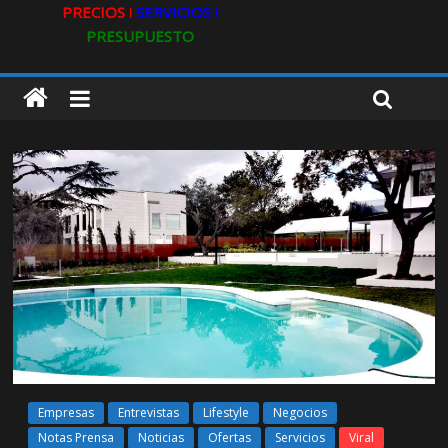
PRECIOS ǀ
SERVICIOS ǀ
PRESUPUESTO
Empresas
Entrevistas
Lifestyle
Negocios
Notas Prensa
Noticias
Ofertas
Servicios
Viral