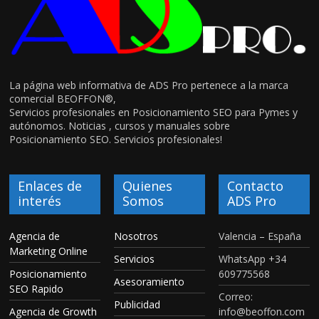
La página web informativa de ADS Pro pertenece a la marca
comercial BEOFFON®,
Servicios profesionales en Posicionamiento SEO para Pymes y
autónomos. Noticias , cursos y manuales sobre
Posicionamiento SEO. Servicios profesionales!
Enlaces de
Quienes
Contacto
interés
Somos
ADS Pro
Agencia de
Nosotros
Valencia – España
Marketing Online
Servicios
WhatsApp +34
Posicionamiento
609775568
Asesoramiento
SEO Rapido
Correo:
Publicidad
Agencia de Growth
info@beoffon.com