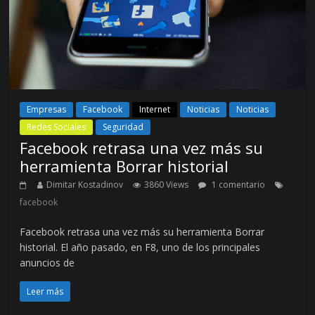
Empresas
Facebook
Internet
Noticias
Noticias
Redes Sociales
Seguridad
Facebook retrasa una vez más su
herramienta Borrar historial
Dimitar Kostadinov
3860 Views
1 comentario
facebook
Facebook retrasa una vez más su herramienta Borrar
historial. El año pasado, en F8, uno de los principales
anuncios de
Leer más