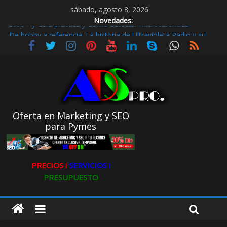
sábado, agosto 8, 2026
Novedades:
De hobby a referencia. La historia de Ultravioleta Radio y su
impacto en el mundo digital
Radio Taxi en Aljarafe y las Redes Sociales
Radio Taxi Aljarafe o Descubre el Servicio Esencial de Movilidad
en Aljarafe
Maximiza la Visibilidad de tu Clínica Dental en Directorios
Stop Fly Guía práctica y Cómo detectar microcarencias
Oferta en Marketing y SEO
para Pymes
PRECIOS ǀ
SERVICIOS ǀ
PRESUPUESTO