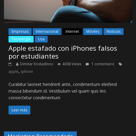
Empresas
Internacional
Internet
Móviles
Noticias
Tecnología
Usa
Apple estafado con iPhones falsos
por estudiantes
Dimitar Kostadinov
4008 Views
1 comentario
,
apple
iphone
Curabitur laoreet hendrerit ante, condimentum eleifend
massa bibendum id. Vestibulum vel quam quis leo
consectetur condimentum
Leer más