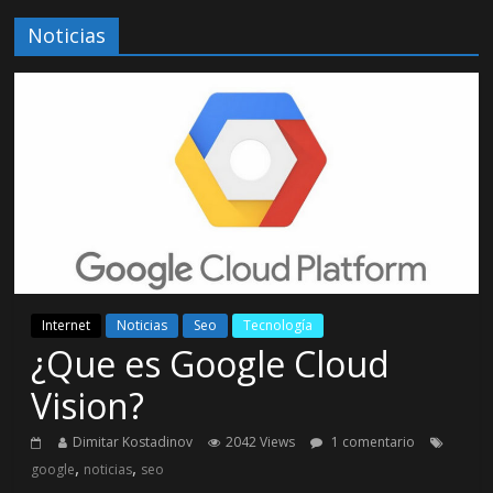
Noticias
Internet
Noticias
Seo
Tecnología
¿Que es Google Cloud
Vision?
Dimitar Kostadinov
2042 Views
1 comentario
,
,
google
noticias
seo