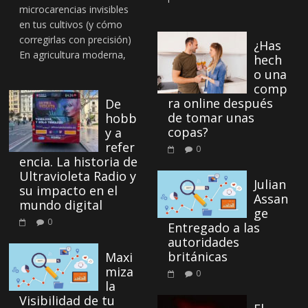
microcarencias invisibles
en tus cultivos (y cómo
corregirlas con precisión)
¿Has
En agricultura moderna,
hech
o una
comp
ra online después
De
de tomar unas
hobb
copas?
y a
refer
0
encia. La historia de
Ultravioleta Radio y
Julian
su impacto en el
Assan
mundo digital
ge
0
Entregado a las
autoridades
británicas
Maxi
miza
0
la
Visibilidad de tu