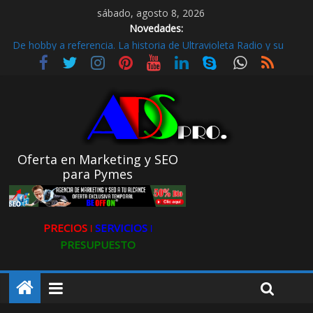
sábado, agosto 8, 2026
Novedades:
De hobby a referencia. La historia de Ultravioleta Radio y su
impacto en el mundo digital
Radio Taxi en Aljarafe y las Redes Sociales
Radio Taxi Aljarafe o Descubre el Servicio Esencial de Movilidad
en Aljarafe
Maximiza la Visibilidad de tu Clínica Dental en Directorios
Stop Fly Guía práctica y Cómo detectar microcarencias
Oferta en Marketing y SEO
para Pymes
PRECIOS ǀ
SERVICIOS ǀ
PRESUPUESTO