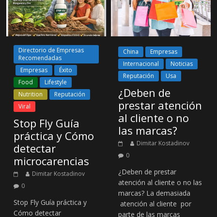
Directorio de Empresas
China
Empresas
Recomendadas
Internacional
Noticias
Empresas
Éxito
Reputación
Usa
Food
Lifestyle
¿Deben de
Nutrition
Reputación
prestar atención
Viral
al cliente o no
Stop Fly Guía
las marcas?
práctica y Cómo
Dimitar Kostadinov
detectar
0
microcarencias
¿Deben de prestar
Dimitar Kostadinov
atención al cliente o no las
0
marcas? La demasiada
Stop Fly Guía práctica y
atención al cliente por
Cómo detectar
parte de las marcas