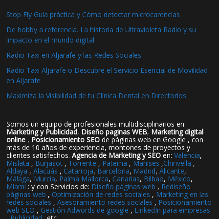
Stop Fly Guía práctica y Cómo detectar microcarencias
De hobby a referencia. La historia de Ultravioleta Radio y su
impacto en el mundo digital
Radio Taxi en Aljarafe y las Redes Sociales
Radio Taxi Aljarafe o Descubre el Servicio Esencial de Movilidad
en Aljarafe
Maximiza la Visibilidad de tu Clínica Dental en Directorios
Somos un equipo de profesionales multidisciplinarios en:
Marketing y Publicidad
,
Diseño paginas WEB
,
Marketing digital
online
,
Posicionamiento SEO
de páginas web en Google , con
más de 10 años de experiencia, montones de proyectos y
clientes satisfechos.
Agencia de Marketing y SEO
en:
Valencia
,
Mislata
,
Burjasot
,
Torrente
,
Paterna
,
Manises
,
Chirivella
,
Aldaya
,
Alacuás
,
Catarroja
,
Barcelona
,
Madrid
,
Alicante
,
Málaga
,
Murcia
,
Palma Mallorca
,
Canarias
,
Bilbao
,
México
,
Miami
: y con Servicios de:
Diseño páginas web
,
Rediseño
páginas web
,
Optimización de redes sociales
,
Marketing en las
redes sociales
,
Asesoramiento redes sociales
,
Posicionamiento
web SEO
,
Gestión Adwords de google
,
LinkedIn para empresas
,
Publicidad
..etc..