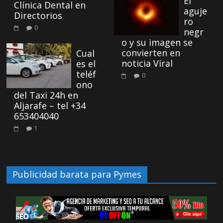
El
Clínica Dental en
aguje
Directorios
ro
0
negr
o y su imagen se
convierten en
Cual
noticia Viral
es el
teléf
0
ono
del Taxi 24h en
Aljarafe – tel +34
653404040
1
Publicidad barata para Pymes