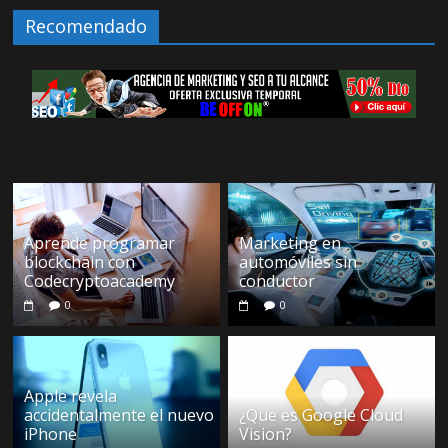
Recomendado
Aprende programar
Marketing en
blockchain con
automóviles sin
Codecryptoacademy
conductor
0
0
Apple revela
accidentalmente el nuevo
¿Que es Google Cloud
iPhone
Vision?