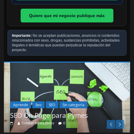
Quiero que mi negocio publique más
Importante:
No se aceptan publicaciones, anuncios ni contenidos
relacionados con sexo, drogas, sustancias prohibidas, actividades
ilegales o temáticas que puedan perjudicar la reputación del
proyecto.
s
Aprende
Seo
SEO
Sin categoría
SEO On Page para Pymes
Dimitar Kostadinov
0