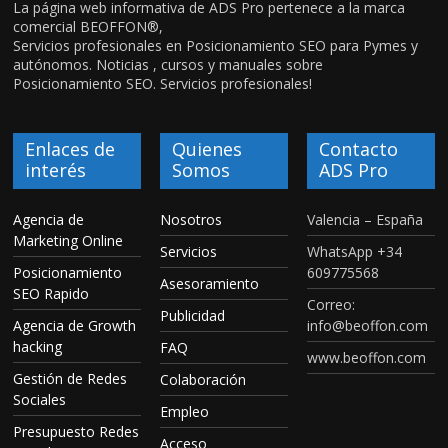
La página web informativa de ADS Pro pertenece a la marca
comercial BEOFFON®,
Servicios profesionales en Posicionamiento SEO para Pymes y
autónomos. Noticias , cursos y manuales sobre
Posicionamiento SEO. Servicios profesionales!
Enlaces de
Quienes
Contacto
interés
Somos
ADS Pro
Agencia de
Nosotros
Valencia – España
Marketing Online
Servicios
WhatsApp +34
Posicionamiento
609775568
Asesoramiento
SEO Rapido
Correo:
Publicidad
Agencia de Growth
info@beoffon.com
hacking
FAQ
www.beoffon.com
Gestión de Redes
Colaboración
Sociales
Empleo
Presupuesto Redes
Acceso