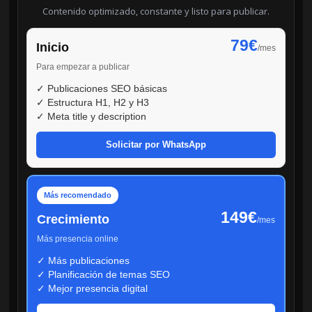
Contenido optimizado, constante y listo para publicar.
79€
Inicio
/mes
Para empezar a publicar
✓ Publicaciones SEO básicas
✓ Estructura H1, H2 y H3
✓ Meta title y description
Solicitar por WhatsApp
Más recomendado
149€
Crecimiento
/mes
Más presencia online
✓ Más publicaciones
✓ Planificación de temas SEO
✓ Mejor presencia digital