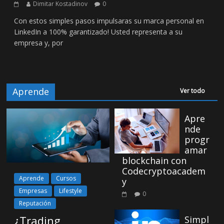
Dimitar Kostadinov
0
Con estos simples pasos impulsaras su marca personal en
LinkedIn a 100% garantizado! Usted representa a su
empresa y, por
Aprende
Ver todo
Apre
nde
progr
amar
blockchain con
Codecryptoacadem
Aprende
Cursos
y
Empresas
Lifestyle
0
Reputación
¿Trading
Simpl