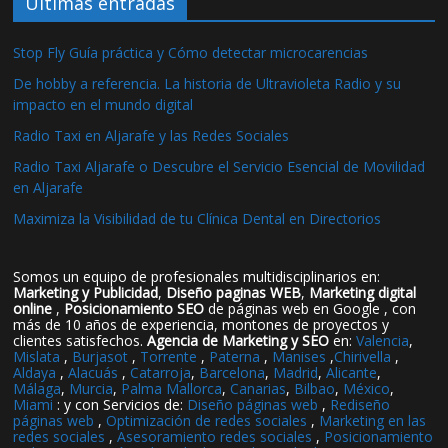
Ultimas entradas
Stop Fly Guía práctica y Cómo detectar microcarencias
De hobby a referencia. La historia de Ultravioleta Radio y su
impacto en el mundo digital
Radio Taxi en Aljarafe y las Redes Sociales
Radio Taxi Aljarafe o Descubre el Servicio Esencial de Movilidad
en Aljarafe
Maximiza la Visibilidad de tu Clínica Dental en Directorios
Somos un equipo de profesionales multidisciplinarios en:
Marketing y Publicidad
,
Diseño paginas WEB
,
Marketing digital
online
,
Posicionamiento SEO
de páginas web en Google , con
más de 10 años de experiencia, montones de proyectos y
clientes satisfechos.
Agencia de Marketing y SEO
en:
Valencia
,
Mislata
,
Burjasot
,
Torrente
,
Paterna
,
Manises
,
Chirivella
,
Aldaya
,
Alacuás
,
Catarroja
,
Barcelona
,
Madrid
,
Alicante
,
Málaga
,
Murcia
,
Palma Mallorca
,
Canarias
,
Bilbao
,
México
,
Miami
: y con Servicios de:
Diseño páginas web
,
Rediseño
páginas web
,
Optimización de redes sociales
,
Marketing en las
redes sociales
,
Asesoramiento redes sociales
,
Posicionamiento