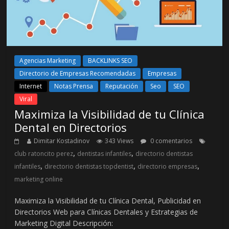
Agencias Marketing
BACKLINKS SEO
Directorio de Empresas Recomendadas
Empresas
Internet
Notas Prensa
Reputación
Seo
SEO
Viral
Maximiza la Visibilidad de tu Clínica
Dental en Directorios
Dimitar Kostadinov
343 Views
0 comentarios
,
,
club ratoncito perez
dentistas infantiles
directorio dentistas
,
,
,
infantiles
directorio dentistas topdentist
directorio empresas
marketing online
Maximiza la Visibilidad de tu Clínica Dental, Publicidad en
Directorios Web para Clínicas Dentales y Estrategias de
Marketing Digital Descripción: