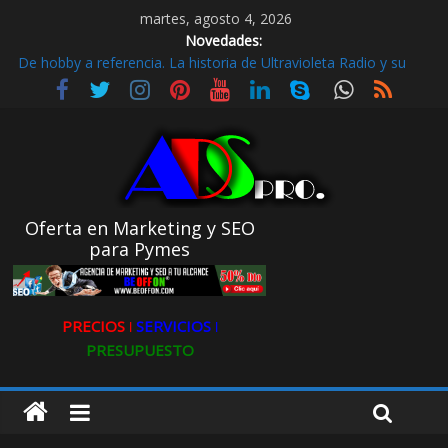
martes, agosto 4, 2026
Novedades:
De hobby a referencia. La historia de Ultravioleta Radio y su
impacto en el mundo digital
Radio Taxi en Aljarafe y las Redes Sociales
Radio Taxi Aljarafe o Descubre el Servicio Esencial de Movilidad
en Aljarafe
Maximiza la Visibilidad de tu Clínica Dental en Directorios
Stop Fly Guía práctica y Cómo detectar microcarencias
Oferta en Marketing y SEO
para Pymes
PRECIOS ǀ
SERVICIOS ǀ
PRESUPUESTO