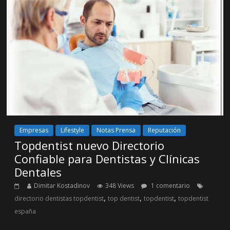
Empresas
Lifestyle
Notas Prensa
Reputación
Topdentist nuevo Directorio
Confiable para Dentistas y Clínicas
Dentales
Dimitar Kostadinov
348 Views
1 comentario
,
,
,
directorio dentistas topdentist
top dentist
topdentist
topdentist
españa