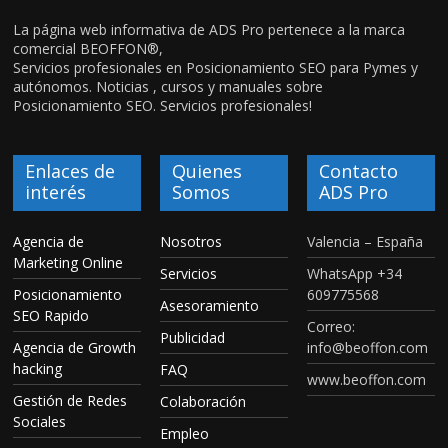
La página web informativa de ADS Pro pertenece a la marca
comercial BEOFFON®,
Servicios profesionales en Posicionamiento SEO para Pymes y
autónomos. Noticias , cursos y manuales sobre
Posicionamiento SEO. Servicios profesionales!
Enlaces de
Quienes
Contacto
interés
Somos
ADS Pro
Agencia de
Nosotros
Valencia – España
Marketing Online
Servicios
WhatsApp +34
Posicionamiento
609775568
Asesoramiento
SEO Rapido
Correo:
Publicidad
Agencia de Growth
info@beoffon.com
hacking
FAQ
www.beoffon.com
Gestión de Redes
Colaboración
Sociales
Empleo