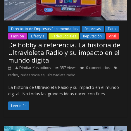
Directorio de Empresas Recomendadas
Empresas
Éxito
Fashion
Lifestyle
Redes Sociales
Reputación
Viral
De hobby a referencia. La historia de
Ultravioleta Radio y su impacto en el
mundo digital
Dimitar Kostadinov
357 Views
0 comentarios
,
,
radiio
redes sociales
ultravioleta radio
La historia de Ultravioleta Radio y su impacto en el mundo
digital.. No todas las grandes ideas nacen con fines
Leer más