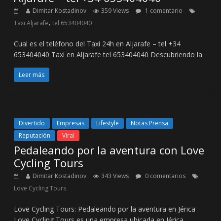
Dimitar Kostadinov
359 Views
1 comentario
,
Taxi Aljarafe
tel 653404040
Cual es el teléfono del Taxi 24h en Aljarafe – tel +34
653404040 Taxi en Aljarafe tel 653404040 Descubriendo la
Leer más
Divertido
Empresas
Lifestyle
Notas Prensa
Reputación
Viral
Pedaleando por la aventura con Love
Cycling Tours
Dimitar Kostadinov
343 Views
0 comentarios
Love Cycling Tours
Love Cycling Tours: Pedaleando por la aventura en Jérica
Love Cycling Tours es una empresa ubicada en Jérica,