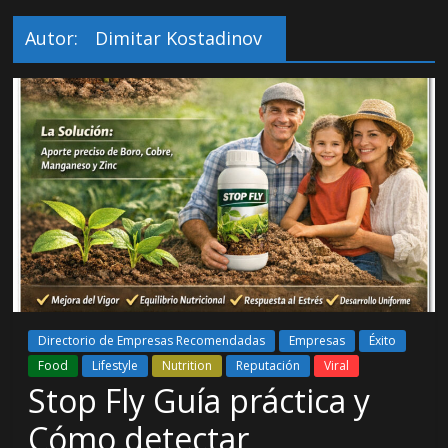
Autor:
Dimitar Kostadinov
Directorio de Empresas Recomendadas
Empresas
Éxito
Food
Lifestyle
Nutrition
Reputación
Viral
Stop Fly Guía práctica y
Cómo detectar