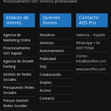
Posicionamiento SEO. Servicios profesionales!
Enlaces de
Quienes
Contacto
interés
Somos
ADS Pro
Agencia de
Nosotros
Valencia – España
Marketing Online
Servicios
WhatsApp +34
Posicionamiento
609775568
Asesoramiento
SEO Rapido
Correo:
Publicidad
Agencia de Growth
info@beoffon.com
hacking
FAQ
www.beoffon.com
Gestión de Redes
Colaboración
Sociales
Empleo
Presupuesto Redes
Acceso
Sociales
Contacto
Precios Gestión
Redes Sociales