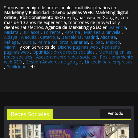
Somos un equipo de profesionales multidisciplinarios en:
Marketing y Publicidad
,
Diseño paginas WEB
,
Marketing digital
online
,
Posicionamiento SEO
de páginas web en Google , con
más de 10 años de experiencia, montones de proyectos y
clientes satisfechos.
Agencia de Marketing y SEO
en:
Valencia
,
Mislata
,
Burjasot
,
Torrente
,
Paterna
,
Manises
,
Chirivella
,
Aldaya
,
Alacuás
,
Catarroja
,
Barcelona
,
Madrid
,
Alicante
,
Málaga
,
Murcia
,
Palma Mallorca
,
Canarias
,
Bilbao
,
México
,
Miami
: y con Servicios de:
Diseño páginas web
,
Rediseño
páginas web
,
Optimización de redes sociales
,
Marketing en las
redes sociales
,
Asesoramiento redes sociales
,
Posicionamiento
web SEO
,
Gestión Adwords de google
,
LinkedIn para empresas
,
Publicidad
..etc..
Redes Sociales
Ver todo