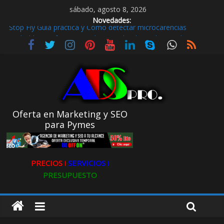
sábado, agosto 8, 2026
Novedades:
Stop Fly Guía práctica y Cómo detectar microcarencias
De hobby a referencia. La historia de Ultravioleta Radio y su
impacto en el mundo digital
Radio Taxi en Aljarafe y las Redes Sociales
Radio Taxi Aljarafe o Descubre el Servicio Esencial de Movilidad
en Aljarafe
Maximiza la Visibilidad de tu Clínica Dental en Directorios
Oferta en Marketing y SEO
para Pymes
PRECIOS ǀ
SERVICIOS ǀ
PRESUPUESTO