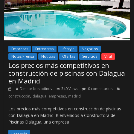
Empresas
Entrevistas
Lifestyle
Negocios
Notas Prensa
Noticias
Ofertas
Servicios
Viral
Los precios más competitivos en
construcción de piscinas con Dalagua
en Madrid
Dimitar Kostadinov
340 Views
0 comentarios
,
,
,
construcción
dalagua
empresas
madrid
Los precios más competitivos en construcción de piscinas
con Dalagua en Madrid ¡Bienvenidos a Constructora de
Piscinas Dalagua, una empresa