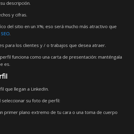
u descripción.
chos y cifras.
ico del sitio en un X%; eso será mucho más atractivo que
n
SEO
.
 para los clientes y / o trabajos que desea atraer.
u perfil funciona como una carta de presentación: manténgala
e es.
fil
il que llegan a LinkedIn.
seleccionar su foto de perfil:
gún primer plano extremo de tu cara o una toma de cuerpo