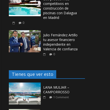
competitivos en
construcción de
piscinas con Dalagua
en Madrid
0
Julio Fernández Artillo
tu asesor financiero
independiente en
Valencia de confianza
0
Tienes que ver esto
LANA MULIAR –
CAMPORROSSO
1 Comment