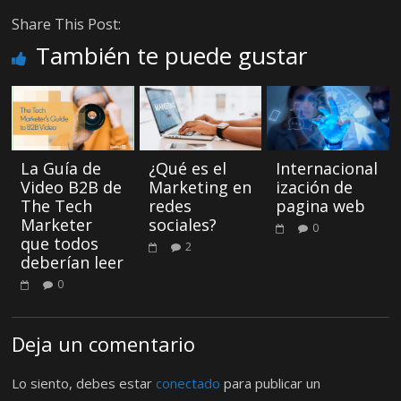
Share This Post:
También te puede gustar
La Guía de
¿Qué es el
Internacional
Video B2B de
Marketing en
ización de
The Tech
redes
pagina web
Marketer
sociales?
0
que todos
2
deberían leer
0
Deja un comentario
Lo siento, debes estar
conectado
para publicar un