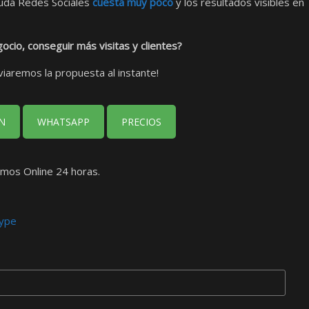
yuda Redes Sociales
cuesta muy poco
y los resultados visibles en
ocio, conseguir más visitas y clientes?
aremos la propuesta al instante!
N
WHATSAPP
PRECIOS
mos Online 24 horas.
kype