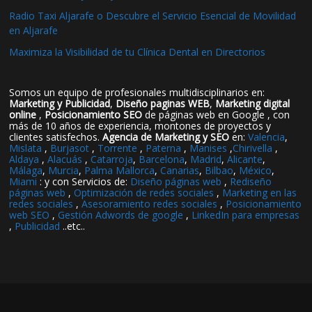
Radio Taxi Aljarafe o Descubre el Servicio Esencial de Movilidad
en Aljarafe
Maximiza la Visibilidad de tu Clínica Dental en Directorios
Somos un equipo de profesionales multidisciplinarios en:
Marketing y Publicidad
,
Diseño paginas WEB
,
Marketing digital
online
,
Posicionamiento SEO
de páginas web en Google , con
más de 10 años de experiencia, montones de proyectos y
clientes satisfechos.
Agencia de Marketing y SEO
en:
Valencia
,
Mislata
,
Burjasot
,
Torrente
,
Paterna
,
Manises
,
Chirivella
,
Aldaya
,
Alacuás
,
Catarroja
,
Barcelona
,
Madrid
,
Alicante
,
Málaga
,
Murcia
,
Palma Mallorca
,
Canarias
,
Bilbao
,
México
,
Miami
: y con Servicios de:
Diseño páginas web
,
Rediseño
páginas web
,
Optimización de redes sociales
,
Marketing en las
redes sociales
,
Asesoramiento redes sociales
,
Posicionamiento
web SEO
,
Gestión Adwords de google
,
LinkedIn para empresas
,
Publicidad
..etc..