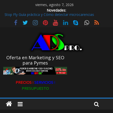
viernes, agosto 7, 2026
Novedades:
Stop Fly Guía práctica y Cómo detectar microcarencias
De hobby a referencia. La historia de Ultravioleta Radio y su
impacto en el mundo digital
Radio Taxi en Aljarafe y las Redes Sociales
Radio Taxi Aljarafe o Descubre el Servicio Esencial de Movilidad
en Aljarafe
Maximiza la Visibilidad de tu Clínica Dental en Directorios
Oferta en Marketing y SEO
para Pymes
PRECIOS ǀ
SERVICIOS ǀ
PRESUPUESTO