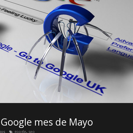
n Google mes de Mayo
,
ios
google
seo