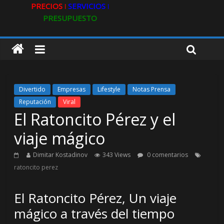
PRECIOS ǀ
SERVICIOS ǀ
PRESUPUESTO
Divertido
Empresas
Lifestyle
Notas Prensa
Reputación
Viral
El Ratoncito Pérez y el
viaje mágico
Dimitar Kostadinov
343 Views
0 comentarios
ratoncito perez
El Ratoncito Pérez, Un viaje
mágico a través del tiempo