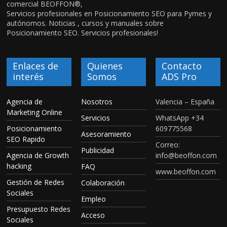
comercial BEOFFON®,
Servicios profesionales en Posicionamiento SEO para Pymes y
autónomos. Noticias , cursos y manuales sobre
Posicionamiento SEO. Servicios profesionales!
Enlaces de
Quienes
Contacto
interés
Somos
ADS Pro
Agencia de
Nosotros
Valencia – España
Marketing Online
Servicios
WhatsApp +34
Posicionamiento
609775568
Asesoramiento
SEO Rapido
Correo:
Publicidad
Agencia de Growth
info@beoffon.com
hacking
FAQ
www.beoffon.com
Gestión de Redes
Colaboración
Sociales
Empleo
Presupuesto Redes
Acceso
Sociales