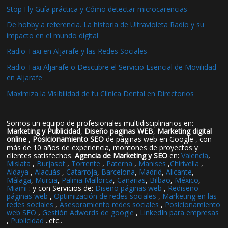
Stop Fly Guía práctica y Cómo detectar microcarencias
De hobby a referencia. La historia de Ultravioleta Radio y su
impacto en el mundo digital
Radio Taxi en Aljarafe y las Redes Sociales
Radio Taxi Aljarafe o Descubre el Servicio Esencial de Movilidad
en Aljarafe
Maximiza la Visibilidad de tu Clínica Dental en Directorios
Somos un equipo de profesionales multidisciplinarios en:
Marketing y Publicidad
,
Diseño paginas WEB
,
Marketing digital
online
,
Posicionamiento SEO
de páginas web en Google , con
más de 10 años de experiencia, montones de proyectos y
clientes satisfechos.
Agencia de Marketing y SEO
en:
Valencia
,
Mislata
,
Burjasot
,
Torrente
,
Paterna
,
Manises
,
Chirivella
,
Aldaya
,
Alacuás
,
Catarroja
,
Barcelona
,
Madrid
,
Alicante
,
Málaga
,
Murcia
,
Palma Mallorca
,
Canarias
,
Bilbao
,
México
,
Miami
: y con Servicios de:
Diseño páginas web
,
Rediseño
páginas web
,
Optimización de redes sociales
,
Marketing en las
redes sociales
,
Asesoramiento redes sociales
,
Posicionamiento
web SEO
,
Gestión Adwords de google
,
LinkedIn para empresas
,
Publicidad
..etc..