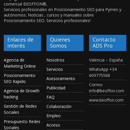
comercial BEOFFON®,
Servicios profesionales en Posicionamiento SEO para Pymes y
autónomos. Noticias , cursos y manuales sobre
Posicionamiento SEO. Servicios profesionales!
Enlaces de
Quienes
Contacto
interés
Somos
ADS Pro
Agencia de
Nosotros
Valencia – España
Marketing Online
Servicios
WhatsApp +34
Posicionamiento
609775568
Asesoramiento
SEO Rapido
Correo:
Publicidad
Agencia de Growth
info@beoffon.com
hacking
FAQ
www.beoffon.com
Gestión de Redes
Colaboración
Sociales
Empleo
Presupuesto Redes
Acceso
Sociales