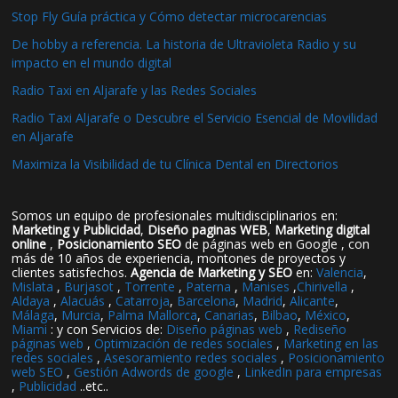
Stop Fly Guía práctica y Cómo detectar microcarencias
De hobby a referencia. La historia de Ultravioleta Radio y su
impacto en el mundo digital
Radio Taxi en Aljarafe y las Redes Sociales
Radio Taxi Aljarafe o Descubre el Servicio Esencial de Movilidad
en Aljarafe
Maximiza la Visibilidad de tu Clínica Dental en Directorios
Somos un equipo de profesionales multidisciplinarios en:
Marketing y Publicidad
,
Diseño paginas WEB
,
Marketing digital
online
,
Posicionamiento SEO
de páginas web en Google , con
más de 10 años de experiencia, montones de proyectos y
clientes satisfechos.
Agencia de Marketing y SEO
en:
Valencia
,
Mislata
,
Burjasot
,
Torrente
,
Paterna
,
Manises
,
Chirivella
,
Aldaya
,
Alacuás
,
Catarroja
,
Barcelona
,
Madrid
,
Alicante
,
Málaga
,
Murcia
,
Palma Mallorca
,
Canarias
,
Bilbao
,
México
,
Miami
: y con Servicios de:
Diseño páginas web
,
Rediseño
páginas web
,
Optimización de redes sociales
,
Marketing en las
redes sociales
,
Asesoramiento redes sociales
,
Posicionamiento
web SEO
,
Gestión Adwords de google
,
LinkedIn para empresas
,
Publicidad
..etc..