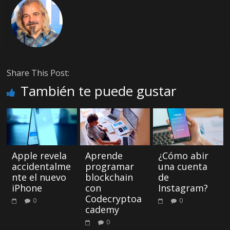
Share This Post:
También te puede gustar
Apple revela
Aprende
¿Cómo abir
accidentalme
programar
una cuenta
nte el nuevo
blockchain
de
iPhone
con
Instagram?
Codecryptoa
0
0
cademy
0