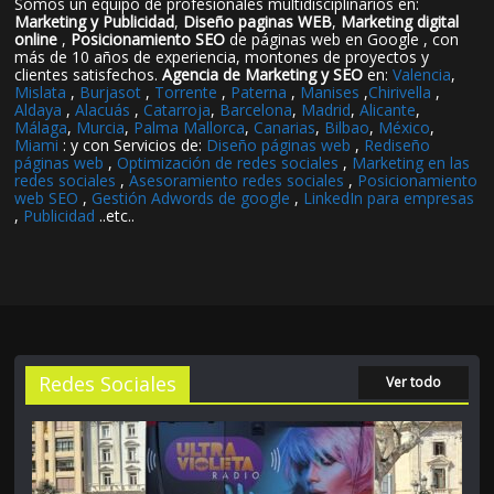
Somos un equipo de profesionales multidisciplinarios en:
Marketing y Publicidad
,
Diseño paginas WEB
,
Marketing digital
online
,
Posicionamiento SEO
de páginas web en Google , con
más de 10 años de experiencia, montones de proyectos y
clientes satisfechos.
Agencia de Marketing y SEO
en:
Valencia
,
Mislata
,
Burjasot
,
Torrente
,
Paterna
,
Manises
,
Chirivella
,
Aldaya
,
Alacuás
,
Catarroja
,
Barcelona
,
Madrid
,
Alicante
,
Málaga
,
Murcia
,
Palma Mallorca
,
Canarias
,
Bilbao
,
México
,
Miami
: y con Servicios de:
Diseño páginas web
,
Rediseño
páginas web
,
Optimización de redes sociales
,
Marketing en las
redes sociales
,
Asesoramiento redes sociales
,
Posicionamiento
web SEO
,
Gestión Adwords de google
,
LinkedIn para empresas
,
Publicidad
..etc..
Redes Sociales
Ver todo