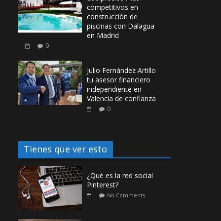
competitivos en
construcción de
piscinas con Dalagua
en Madrid
0
Julio Fernández Artillo
tu asesor financiero
independiente en
Valencia de confianza
0
Tienes que ver esto
¿Qué es la red social
Pinterest?
No Comments