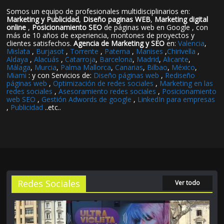
Somos un equipo de profesionales multidisciplinarios en:
Marketing y Publicidad
,
Diseño paginas WEB
,
Marketing digital
online
,
Posicionamiento SEO
de páginas web en Google , con
más de 10 años de experiencia, montones de proyectos y
clientes satisfechos.
Agencia de Marketing y SEO
en:
Valencia
,
Mislata
,
Burjasot
,
Torrente
,
Paterna
,
Manises
,
Chirivella
,
Aldaya
,
Alacuás
,
Catarroja
,
Barcelona
,
Madrid
,
Alicante
,
Málaga
,
Murcia
,
Palma Mallorca
,
Canarias
,
Bilbao
,
México
,
Miami
: y con Servicios de:
Diseño páginas web
,
Rediseño
páginas web
,
Optimización de redes sociales
,
Marketing en las
redes sociales
,
Asesoramiento redes sociales
,
Posicionamiento
web SEO
,
Gestión Adwords de google
,
LinkedIn para empresas
,
Publicidad
..etc..
Redes Sociales
Ver todo