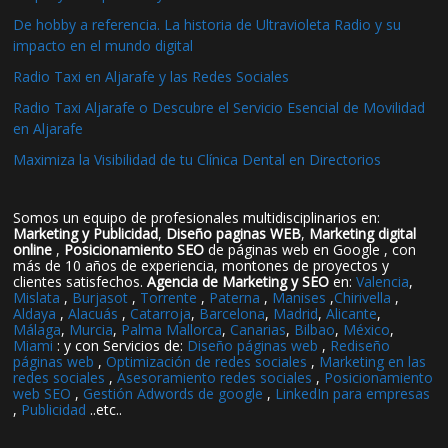
De hobby a referencia. La historia de Ultravioleta Radio y su
impacto en el mundo digital
Radio Taxi en Aljarafe y las Redes Sociales
Radio Taxi Aljarafe o Descubre el Servicio Esencial de Movilidad
en Aljarafe
Maximiza la Visibilidad de tu Clínica Dental en Directorios
Somos un equipo de profesionales multidisciplinarios en:
Marketing y Publicidad
,
Diseño paginas WEB
,
Marketing digital
online
,
Posicionamiento SEO
de páginas web en Google , con
más de 10 años de experiencia, montones de proyectos y
clientes satisfechos.
Agencia de Marketing y SEO
en:
Valencia
,
Mislata
,
Burjasot
,
Torrente
,
Paterna
,
Manises
,
Chirivella
,
Aldaya
,
Alacuás
,
Catarroja
,
Barcelona
,
Madrid
,
Alicante
,
Málaga
,
Murcia
,
Palma Mallorca
,
Canarias
,
Bilbao
,
México
,
Miami
: y con Servicios de:
Diseño páginas web
,
Rediseño
páginas web
,
Optimización de redes sociales
,
Marketing en las
redes sociales
,
Asesoramiento redes sociales
,
Posicionamiento
web SEO
,
Gestión Adwords de google
,
LinkedIn para empresas
,
Publicidad
..etc..