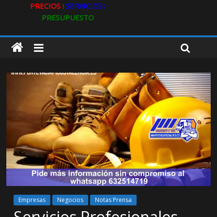
PRECIOS ǀ
SERVICIOS ǀ
PRESUPUESTO
Empresas
Negocios
Notas Prensa
Servicios Profesionales