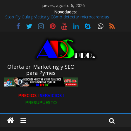
jueves, agosto 6, 2026
Novedades:
Stop Fly Guía práctica y Cómo detectar microcarencias
De hobby a referencia. La historia de Ultravioleta Radio y su
impacto en el mundo digital
Radio Taxi en Aljarafe y las Redes Sociales
Radio Taxi Aljarafe o Descubre el Servicio Esencial de Movilidad
en Aljarafe
Maximiza la Visibilidad de tu Clínica Dental en Directorios
Oferta en Marketing y SEO
para Pymes
PRECIOS ǀ
SERVICIOS ǀ
PRESUPUESTO