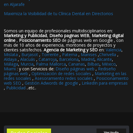
en Aljarafe
Maximiza la Visibilidad de tu Clínica Dental en Directorios
Somos un equipo de profesionales multidisciplinarios en:
Marketing y Publicidad
,
Diseño paginas WEB
,
Marketing digital
online
,
Posicionamiento SEO
de páginas web en Google , con
más de 10 años de experiencia, montones de proyectos y
clientes satisfechos.
Agencia de Marketing y SEO
en:
Valencia
,
Mislata
,
Burjasot
,
Torrente
,
Paterna
,
Manises
,
Chirivella
,
Aldaya
,
Alacuás
,
Catarroja
,
Barcelona
,
Madrid
,
Alicante
,
Málaga
,
Murcia
,
Palma Mallorca
,
Canarias
,
Bilbao
,
México
,
Miami
: y con Servicios de:
Diseño páginas web
,
Rediseño
páginas web
,
Optimización de redes sociales
,
Marketing en las
redes sociales
,
Asesoramiento redes sociales
,
Posicionamiento
web SEO
,
Gestión Adwords de google
,
LinkedIn para empresas
,
Publicidad
..etc..
Ver todo