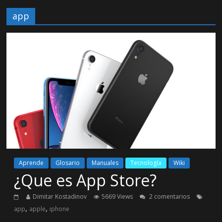
app
Aprende
Glosario
Manuales
Tecnología
Wiki
¿Que es App Store?
Dimitar Kostadinov
5669 Views
2 comentarios
,
,
app
apple
iphone