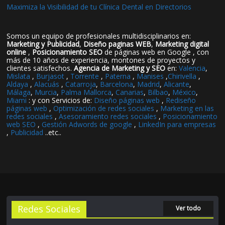
Maximiza la Visibilidad de tu Clínica Dental en Directorios
Somos un equipo de profesionales multidisciplinarios en:
Marketing y Publicidad
,
Diseño paginas WEB
,
Marketing digital
online
,
Posicionamiento SEO
de páginas web en Google , con
más de 10 años de experiencia, montones de proyectos y
clientes satisfechos.
Agencia de Marketing y SEO
en:
Valencia
,
Mislata
,
Burjasot
,
Torrente
,
Paterna
,
Manises
,
Chirivella
,
Aldaya
,
Alacuás
,
Catarroja
,
Barcelona
,
Madrid
,
Alicante
,
Málaga
,
Murcia
,
Palma Mallorca
,
Canarias
,
Bilbao
,
México
,
Miami
: y con Servicios de:
Diseño páginas web
,
Rediseño
páginas web
,
Optimización de redes sociales
,
Marketing en las
redes sociales
,
Asesoramiento redes sociales
,
Posicionamiento
web SEO
,
Gestión Adwords de google
,
LinkedIn para empresas
,
Publicidad
..etc..
Redes Sociales
Ver todo