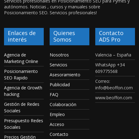
Servicios profesionales en Posicionamiento SEO para Pymes y
autónomos. Noticias , cursos y manuales sobre
Posicionamiento SEO. Servicios profesionales!
Enlaces de
Quienes
Contacto
interés
Somos
ADS Pro
Agencia de
Nosotros
Valencia – España
Marketing Online
Servicios
WhatsApp +34
Posicionamiento
609775568
Asesoramiento
SEO Rapido
Correo:
Publicidad
Agencia de Growth
info@beoffon.com
hacking
FAQ
www.beoffon.com
Gestión de Redes
Colaboración
Sociales
Empleo
Presupuesto Redes
Acceso
Sociales
Contacto
Precios Gestión