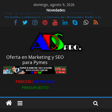
domingo, agosto 9, 2026
Novedades:
De hobby a referencia. La historia de Ultravioleta Radio y su
impacto en el mundo digital
Radio Taxi en Aljarafe y las Redes Sociales
Radio Taxi Aljarafe o Descubre el Servicio Esencial de Movilidad
en Aljarafe
Maximiza la Visibilidad de tu Clínica Dental en Directorios
Stop Fly Guía práctica y Cómo detectar microcarencias
Oferta en Marketing y SEO
para Pymes
PRECIOS ǀ
SERVICIOS ǀ
PRESUPUESTO