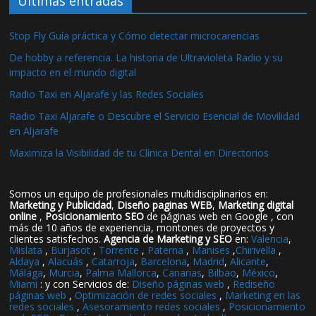
Ultimas entradas
Stop Fly Guía práctica y Cómo detectar microcarencias
De hobby a referencia. La historia de Ultravioleta Radio y su
impacto en el mundo digital
Radio Taxi en Aljarafe y las Redes Sociales
Radio Taxi Aljarafe o Descubre el Servicio Esencial de Movilidad
en Aljarafe
Maximiza la Visibilidad de tu Clínica Dental en Directorios
Somos un equipo de profesionales multidisciplinarios en:
Marketing y Publicidad
,
Diseño paginas WEB
,
Marketing digital
online
,
Posicionamiento SEO
de páginas web en Google , con
más de 10 años de experiencia, montones de proyectos y
clientes satisfechos.
Agencia de Marketing y SEO
en:
Valencia
,
Mislata
,
Burjasot
,
Torrente
,
Paterna
,
Manises
,
Chirivella
,
Aldaya
,
Alacuás
,
Catarroja
,
Barcelona
,
Madrid
,
Alicante
,
Málaga
,
Murcia
,
Palma Mallorca
,
Canarias
,
Bilbao
,
México
,
Miami
: y con Servicios de:
Diseño páginas web
,
Rediseño
páginas web
,
Optimización de redes sociales
,
Marketing en las
redes sociales
,
Asesoramiento redes sociales
,
Posicionamiento