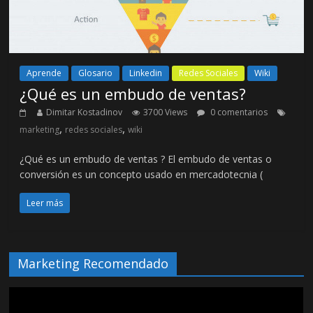
Aprende
Glosario
Linkedin
Redes Sociales
Wiki
¿Qué es un embudo de ventas?
Dimitar Kostadinov
3700 Views
0 comentarios
,
,
marketing
redes sociales
wiki
¿Qué es un embudo de ventas ? El embudo de ventas o
conversión es un concepto usado en mercadotecnia (
Leer más
Marketing Recomendado