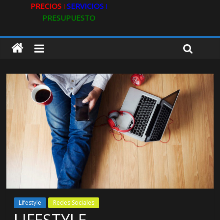
PRECIOS ǀ
SERVICIOS ǀ
PRESUPUESTO
Lifestyle
Redes Sociales
LIFESTYLE