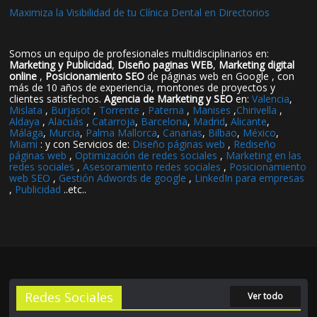
Maximiza la Visibilidad de tu Clínica Dental en Directorios
Somos un equipo de profesionales multidisciplinarios en:
Marketing y Publicidad
,
Diseño paginas WEB
,
Marketing digital
online
,
Posicionamiento SEO
de páginas web en Google , con
más de 10 años de experiencia, montones de proyectos y
clientes satisfechos.
Agencia de Marketing y SEO
en:
Valencia
,
Mislata
,
Burjasot
,
Torrente
,
Paterna
,
Manises
,
Chirivella
,
Aldaya
,
Alacuás
,
Catarroja
,
Barcelona
,
Madrid
,
Alicante
,
Málaga
,
Murcia
,
Palma Mallorca
,
Canarias
,
Bilbao
,
México
,
Miami
: y con Servicios de:
Diseño páginas web
,
Rediseño
páginas web
,
Optimización de redes sociales
,
Marketing en las
redes sociales
,
Asesoramiento redes sociales
,
Posicionamiento
web SEO
,
Gestión Adwords de google
,
LinkedIn para empresas
,
Publicidad
..etc..
Redes Sociales
Ver todo