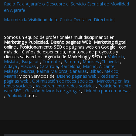
Radio Taxi Aljarafe o Descubre el Servicio Esencial de Movilidad
en Aljarafe
Maximiza la Visibilidad de tu Clínica Dental en Directorios
Somos un equipo de profesionales multidisciplinarios en:
Marketing y Publicidad
,
Diseño paginas WEB
,
Marketing digital
online
,
Posicionamiento SEO
de páginas web en Google , con
más de 10 años de experiencia, montones de proyectos y
clientes satisfechos.
Agencia de Marketing y SEO
en:
Valencia
,
Mislata
,
Burjasot
,
Torrente
,
Paterna
,
Manises
,
Chirivella
,
Aldaya
,
Alacuás
,
Catarroja
,
Barcelona
,
Madrid
,
Alicante
,
Málaga
,
Murcia
,
Palma Mallorca
,
Canarias
,
Bilbao
,
México
,
Miami
: y con Servicios de:
Diseño páginas web
,
Rediseño
páginas web
,
Optimización de redes sociales
,
Marketing en las
redes sociales
,
Asesoramiento redes sociales
,
Posicionamiento
web SEO
,
Gestión Adwords de google
,
LinkedIn para empresas
,
Publicidad
..etc..