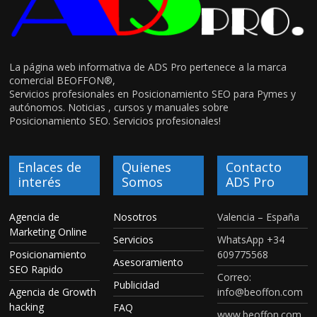
La página web informativa de ADS Pro pertenece a la marca
comercial BEOFFON®,
Servicios profesionales en Posicionamiento SEO para Pymes y
autónomos. Noticias , cursos y manuales sobre
Posicionamiento SEO. Servicios profesionales!
Enlaces de
Quienes
Contacto
interés
Somos
ADS Pro
Agencia de
Nosotros
Valencia – España
Marketing Online
Servicios
WhatsApp +34
Posicionamiento
609775568
Asesoramiento
SEO Rapido
Correo:
Publicidad
Agencia de Growth
info@beoffon.com
hacking
FAQ
www.beoffon.com