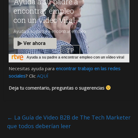
Ayuda a su padre a encontrar empleo con un vídeo viral
Necesitas ayuda para
encontrar trabajo en las redes
sociales
? Clic
AQUÍ
Deja tu comentario, preguntas o sugerencias
←
La Guía de Video B2B de The Tech Marketer
que todos deberían leer