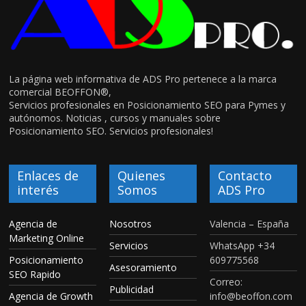
La página web informativa de ADS Pro pertenece a la marca
comercial BEOFFON®,
Servicios profesionales en Posicionamiento SEO para Pymes y
autónomos. Noticias , cursos y manuales sobre
Posicionamiento SEO. Servicios profesionales!
Enlaces de
Quienes
Contacto
interés
Somos
ADS Pro
Agencia de
Nosotros
Valencia – España
Marketing Online
Servicios
WhatsApp +34
Posicionamiento
609775568
Asesoramiento
SEO Rapido
Correo:
Publicidad
Agencia de Growth
info@beoffon.com