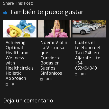
Share This Post:
También te puede gustar
Achieving
Noemí Violín
Cual es el
Optimal
La Virtuosa
teléfono del
Health and
que
Taxi 24h en
Wellness
Convierte
Aljarafe – tel
with
Bodas en
+34
Healthcircle’s
Sueños
653404040
Holistic
Sinfónicos
1
Approach
0
0
Deja un comentario