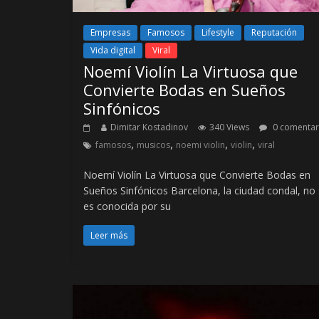
Empresas
Famosos
Lifestyle
Reputación
Vida digital
Viral
Noemí Violín La Virtuosa que
Convierte Bodas en Sueños
Sinfónicos
Dimitar Kostadinov
340 Views
0 comentar
,
,
,
,
famosos
musicos
noemi violin
violin
viral
Noemí Violín La Virtuosa que Convierte Bodas en
Sueños Sinfónicos Barcelona, la ciudad condal, no
es conocida por su
Leer más