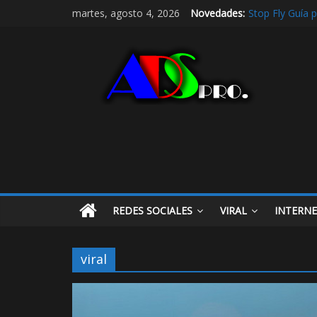
Stop Fly Guía 
martes, agosto 4, 2026
Novedades:
De hobby a refe
Radio Taxi en A
Radio Taxi Alja
Maximiza la Vis
REDES SOCIALES
VIRAL
INTERN
viral