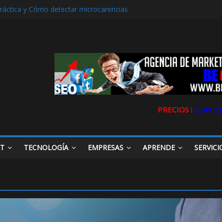
práctica y Cómo detectar microcarencias
rencia. La historia de Ultravioleta Radio y su impacto en el mundo di
ljarafe y las Redes Sociales
rafe o Descubre el Servicio Esencial de Movilidad en Aljarafe
ibilidad de tu Clínica Dental en Directorios
PRECIOS ǀ
SERVICI
ET
TECNOLOGÍA
EMPRESAS
APRENDE
SERVICI