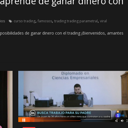
 aprende de ganar dinero con
,
,
,
ios
curso trading
famosos
trading trading parametral
viral
osibilidades de ganar dinero con el trading ¡Bienvenidos, amantes