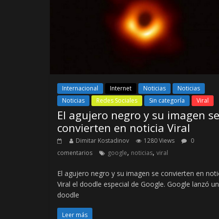
Internacional
Internet
Noticias
Noticias
Noticias
Redes Sociales
Sin categoría
Viral
El agujero negro y su imagen s
convierten en noticia Viral
Dimitar Kostadinov
1280 Views
0
,
,
comentarios
google
noticias
viral
El agujero negro y su imagen se convierten en noti
Viral el doodle especial de Google. Google lanzó un
doodle
Leer más