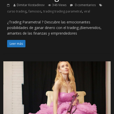
Dimitar Kostadinov
346 Views
0 comentarios
,
,
,
curso trading
famosos
trading trading parametral
viral
¿Trading Parametral ? Descubre las emocionantes
posibilidades de ganar dinero con el trading ¡Bienvenidos,
amantes de las finanzas y emprendedores
Leer más