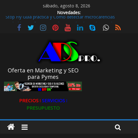
sábado, agosto 8, 2026
Novedades:
Stop Fly Guía práctica y Cómo detectar microcarencias
De hobby a referencia. La historia de Ultravioleta Radio y su
impacto en el mundo digital
Radio Taxi en Aljarafe y las Redes Sociales
Radio Taxi Aljarafe o Descubre el Servicio Esencial de Movilidad
en Aljarafe
Maximiza la Visibilidad de tu Clínica Dental en Directorios
Oferta en Marketing y SEO
para Pymes
PRECIOS ǀ
SERVICIOS ǀ
PRESUPUESTO