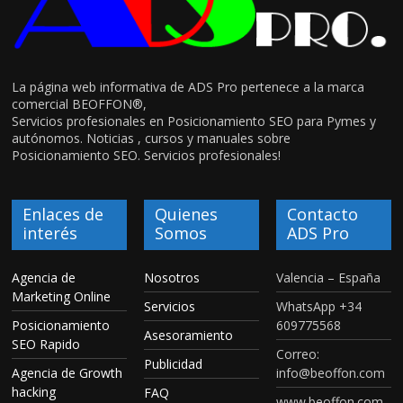
La página web informativa de ADS Pro pertenece a la marca
comercial BEOFFON®,
Servicios profesionales en Posicionamiento SEO para Pymes y
autónomos. Noticias , cursos y manuales sobre
Posicionamiento SEO. Servicios profesionales!
Enlaces de
Quienes
Contacto
interés
Somos
ADS Pro
Agencia de
Nosotros
Valencia – España
Marketing Online
Servicios
WhatsApp +34
Posicionamiento
609775568
Asesoramiento
SEO Rapido
Correo:
Publicidad
Agencia de Growth
info@beoffon.com
hacking
FAQ
www.beoffon.com