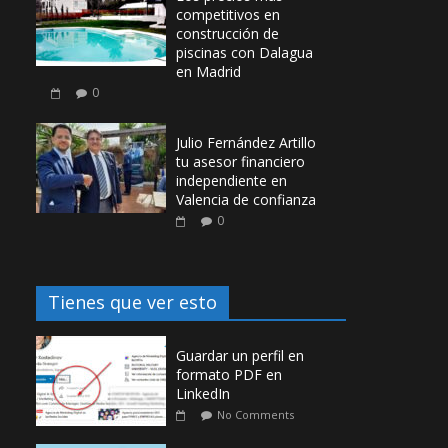
competitivos en
construcción de
piscinas con Dalagua
en Madrid
0
Julio Fernández Artillo
tu asesor financiero
independiente en
Valencia de confianza
0
Tienes que ver esto
Guardar un perfil en
formato PDF en
LinkedIn
No Comments