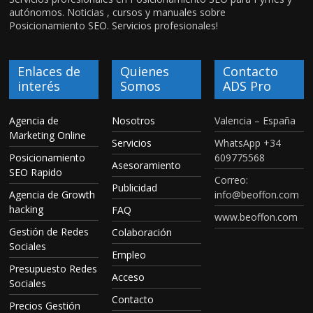
autónomos. Noticias , cursos y manuales sobre
Posicionamiento SEO. Servicios profesionales!
Enlaces de
Quienes
Contacto
interés
Somos
ADS Pro
Agencia de
Nosotros
Valencia – España
Marketing Online
Servicios
WhatsApp +34
Posicionamiento
609775568
Asesoramiento
SEO Rapido
Correo:
Publicidad
Agencia de Growth
info@beoffon.com
hacking
FAQ
www.beoffon.com
Gestión de Redes
Colaboración
Sociales
Empleo
Presupuesto Redes
Acceso
Sociales
Contacto
Precios Gestión