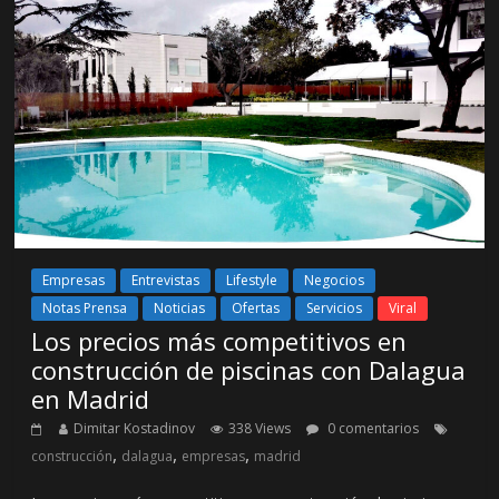
Empresas
Entrevistas
Lifestyle
Negocios
Notas Prensa
Noticias
Ofertas
Servicios
Viral
Los precios más competitivos en
construcción de piscinas con Dalagua
en Madrid
Dimitar Kostadinov
338 Views
0 comentarios
,
,
,
construcción
dalagua
empresas
madrid