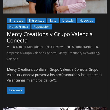
Empresas
Entrevistas
Éxito
Lifestyle
Negocios
Notas Prensa
Reputación
Mercy Creations y Grupo Valencia
Conecta
Dimitar Kostadinov
333 Views
0 comentarios
,
,
,
,
empresas
Grupo Valencia Conecta
Mercy Creations
Networking
valencia
Mercy Creations confía en Grupo Valencia Conecta Grupo
Valencia Conecta presenta los profesionales y las empresas
Valencianas miembros del GVC.
Leer más