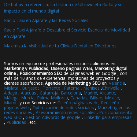
De hobby a referencia. La historia de Ultravioleta Radio y su
impacto en el mundo digital
Radio Taxi en Aljarafe y las Redes Sociales
Radio Taxi Aljarafe o Descubre el Servicio Esencial de Movilidad
en Aljarafe
Maximiza la Visibilidad de tu Clínica Dental en Directorios
Somos un equipo de profesionales multidisciplinarios en:
Marketing y Publicidad
,
Diseño paginas WEB
,
Marketing digital
online
,
Posicionamiento SEO
de páginas web en Google , con
más de 10 años de experiencia, montones de proyectos y
clientes satisfechos.
Agencia de Marketing y SEO
en:
Valencia
,
Mislata
,
Burjasot
,
Torrente
,
Paterna
,
Manises
,
Chirivella
,
Aldaya
,
Alacuás
,
Catarroja
,
Barcelona
,
Madrid
,
Alicante
,
Málaga
,
Murcia
,
Palma Mallorca
,
Canarias
,
Bilbao
,
México
,
Miami
: y con Servicios de:
Diseño páginas web
,
Rediseño
páginas web
,
Optimización de redes sociales
,
Marketing en las
redes sociales
,
Asesoramiento redes sociales
,
Posicionamiento
web SEO
,
Gestión Adwords de google
,
LinkedIn para empresas
,
Publicidad
..etc..