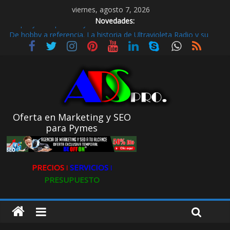
viernes, agosto 7, 2026
Novedades:
De hobby a referencia. La historia de Ultravioleta Radio y su
impacto en el mundo digital
Radio Taxi en Aljarafe y las Redes Sociales
Radio Taxi Aljarafe o Descubre el Servicio Esencial de Movilidad
en Aljarafe
Maximiza la Visibilidad de tu Clínica Dental en Directorios
Stop Fly Guía práctica y Cómo detectar microcarencias
Oferta en Marketing y SEO
para Pymes
PRECIOS ǀ
SERVICIOS ǀ
PRESUPUESTO