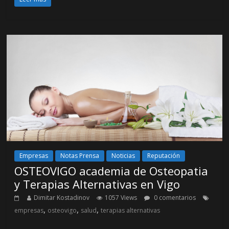
Empresas
Notas Prensa
Noticias
Reputación
OSTEOVIGO academia de Osteopatia
y Terapias Alternativas en Vigo
Dimitar Kostadinov
1057 Views
0 comentarios
,
,
,
empresas
osteovigo
salud
terapias alternativas