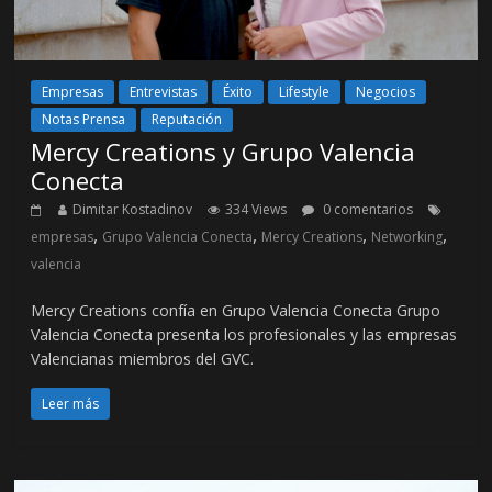
Empresas
Entrevistas
Éxito
Lifestyle
Negocios
Notas Prensa
Reputación
Mercy Creations y Grupo Valencia
Conecta
Dimitar Kostadinov
334 Views
0 comentarios
,
,
,
,
empresas
Grupo Valencia Conecta
Mercy Creations
Networking
valencia
Mercy Creations confía en Grupo Valencia Conecta Grupo
Valencia Conecta presenta los profesionales y las empresas
Valencianas miembros del GVC.
Leer más