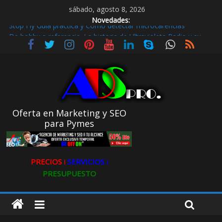
sábado, agosto 8, 2026
Novedades:
De hobby a referencia. La historia de Ultravioleta Radio y su
impacto en el mundo digital
Radio Taxi en Aljarafe y las Redes Sociales
Radio Taxi Aljarafe o Descubre el Servicio Esencial de Movilidad
en Aljarafe
Maximiza la Visibilidad de tu Clínica Dental en Directorios
Stop Fly Guía práctica y Cómo detectar microcarencias
Oferta en Marketing y SEO
para Pymes
PRECIOS ǀ
SERVICIOS ǀ
PRESUPUESTO