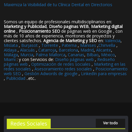
Maximiza la Visibilidad de tu Clínica Dental en Directorios
Somos un equipo de profesionales multidisciplinarios en:
Marketing y Publicidad
,
Diseño paginas WEB
,
Marketing digital
online
,
Posicionamiento SEO
de páginas web en Google , con
más de 10 años de experiencia, montones de proyectos y
clientes satisfechos.
Agencia de Marketing y SEO
en:
Valencia
,
Mislata
,
Burjasot
,
Torrente
,
Paterna
,
Manises
,
Chirivella
,
Aldaya
,
Alacuás
,
Catarroja
,
Barcelona
,
Madrid
,
Alicante
,
Málaga
,
Murcia
,
Palma Mallorca
,
Canarias
,
Bilbao
,
México
,
Miami
: y con Servicios de:
Diseño páginas web
,
Rediseño
páginas web
,
Optimización de redes sociales
,
Marketing en las
redes sociales
,
Asesoramiento redes sociales
,
Posicionamiento
web SEO
,
Gestión Adwords de google
,
LinkedIn para empresas
,
Publicidad
..etc..
Redes Sociales
Ver todo