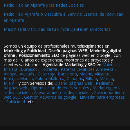
Radio Taxi en Aljarafe y las Redes Sociales
Radio Taxi Aljarafe o Descubre el Servicio Esencial de Movilidad
en Aljarafe
Maximiza la Visibilidad de tu Clínica Dental en Directorios
Somos un equipo de profesionales multidisciplinarios en:
Marketing y Publicidad
,
Diseño paginas WEB
,
Marketing digital
online
,
Posicionamiento SEO
de páginas web en Google , con
más de 10 años de experiencia, montones de proyectos y
clientes satisfechos.
Agencia de Marketing y SEO
en:
Valencia
,
Mislata
,
Burjasot
,
Torrente
,
Paterna
,
Manises
,
Chirivella
,
Aldaya
,
Alacuás
,
Catarroja
,
Barcelona
,
Madrid
,
Alicante
,
Málaga
,
Murcia
,
Palma Mallorca
,
Canarias
,
Bilbao
,
México
,
Miami
: y con Servicios de:
Diseño páginas web
,
Rediseño
páginas web
,
Optimización de redes sociales
,
Marketing en las
redes sociales
,
Asesoramiento redes sociales
,
Posicionamiento
web SEO
,
Gestión Adwords de google
,
LinkedIn para empresas
,
Publicidad
..etc..