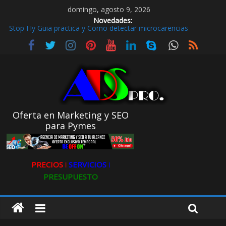
domingo, agosto 9, 2026
Novedades:
Stop Fly Guía práctica y Cómo detectar microcarencias
De hobby a referencia. La historia de Ultravioleta Radio y su
impacto en el mundo digital
Radio Taxi en Aljarafe y las Redes Sociales
Radio Taxi Aljarafe o Descubre el Servicio Esencial de Movilidad
en Aljarafe
Maximiza la Visibilidad de tu Clínica Dental en Directorios
Oferta en Marketing y SEO
para Pymes
PRECIOS ǀ
SERVICIOS ǀ
PRESUPUESTO