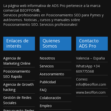
La página web informativa de ADS Pro pertenece a la marca
comercial BEOFFON®,
Servicios profesionales en Posicionamiento SEO para Pymes y
autónomos. Noticias , cursos y manuales sobre
Posicionamiento SEO. Servicios profesionales!
Enlaces de
Quienes
Contacto
interés
Somos
ADS Pro
Agencia de
Nosotros
Valencia – España
Marketing Online
Servicios
WhatsApp +34
Posicionamiento
609775568
Asesoramiento
SEO Rapido
Correo:
Publicidad
Agencia de Growth
info@beoffon.com
hacking
FAQ
www.beoffon.com
Gestión de Redes
Colaboración
Sociales
Empleo
Presupuesto Redes