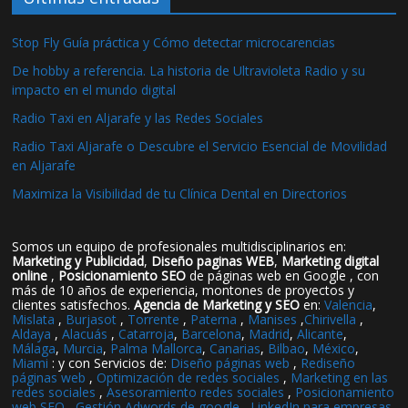
Stop Fly Guía práctica y Cómo detectar microcarencias
De hobby a referencia. La historia de Ultravioleta Radio y su
impacto en el mundo digital
Radio Taxi en Aljarafe y las Redes Sociales
Radio Taxi Aljarafe o Descubre el Servicio Esencial de Movilidad
en Aljarafe
Maximiza la Visibilidad de tu Clínica Dental en Directorios
Somos un equipo de profesionales multidisciplinarios en:
Marketing y Publicidad
,
Diseño paginas WEB
,
Marketing digital
online
,
Posicionamiento SEO
de páginas web en Google , con
más de 10 años de experiencia, montones de proyectos y
clientes satisfechos.
Agencia de Marketing y SEO
en:
Valencia
,
Mislata
,
Burjasot
,
Torrente
,
Paterna
,
Manises
,
Chirivella
,
Aldaya
,
Alacuás
,
Catarroja
,
Barcelona
,
Madrid
,
Alicante
,
Málaga
,
Murcia
,
Palma Mallorca
,
Canarias
,
Bilbao
,
México
,
Miami
: y con Servicios de:
Diseño páginas web
,
Rediseño
páginas web
,
Optimización de redes sociales
,
Marketing en las
redes sociales
,
Asesoramiento redes sociales
,
Posicionamiento
web SEO
,
Gestión Adwords de google
,
LinkedIn para empresas