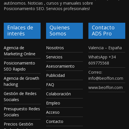
autónomos. Noticias , cursos y manuales sobre
Posicionamiento SEO. Servicios profesionales!
Enlaces de
Quienes
Contacto
interés
Somos
ADS Pro
Agencia de
Nosotros
Valencia – España
Marketing Online
Servicios
WhatsApp +34
Posicionamiento
609775568
Asesoramiento
SEO Rapido
Correo:
Publicidad
Agencia de Growth
info@beoffon.com
hacking
FAQ
www.beoffon.com
Gestión de Redes
Colaboración
Sociales
Empleo
Presupuesto Redes
Acceso
Sociales
Contacto
Precios Gestión