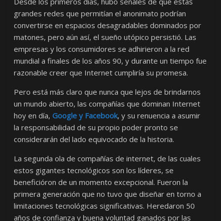
Desde los primeros días, hubo señales de que estas
grandes redes que permitían el anonimato podrían
convertirse en espacios desagradables dominados por
matones, pero aún así, el sueño utópico persistió. Las
empresas y los consumidores se adhirieron a la red
mundial a finales de los años 90, y durante un tiempo fue
razonable creer que Internet cumpliría su promesa.
Pero está más claro que nunca que lejos de brindarnos
un mundo abierto, las compañías que dominan Internet
hoy en día,
Google y Facebook
, y su renuencia a asumir
la responsabilidad de su propio poder pronto se
considerarán del lado equivocado de la historia.
La segunda ola de compañías de internet, de las cuales
estos gigantes tecnológicos son los líderes, se
beneficióron de un momento excepcional. Fueron la
primera generación que no tuvo que diseñar en torno a
limitaciones tecnológicas significativas. Heredaron 50
años de confianza y buena voluntad ganados por las