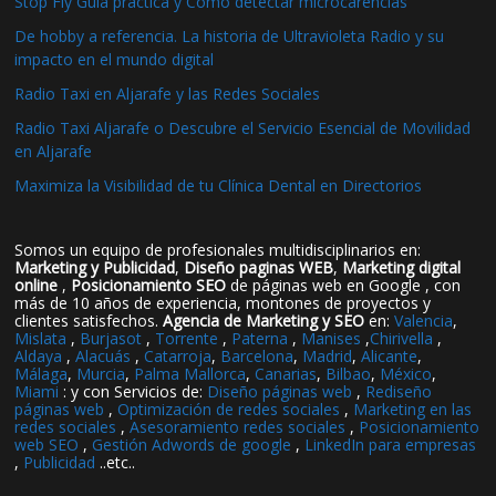
Stop Fly Guía práctica y Cómo detectar microcarencias
De hobby a referencia. La historia de Ultravioleta Radio y su
impacto en el mundo digital
Radio Taxi en Aljarafe y las Redes Sociales
Radio Taxi Aljarafe o Descubre el Servicio Esencial de Movilidad
en Aljarafe
Maximiza la Visibilidad de tu Clínica Dental en Directorios
Somos un equipo de profesionales multidisciplinarios en:
Marketing y Publicidad
,
Diseño paginas WEB
,
Marketing digital
online
,
Posicionamiento SEO
de páginas web en Google , con
más de 10 años de experiencia, montones de proyectos y
clientes satisfechos.
Agencia de Marketing y SEO
en:
Valencia
,
Mislata
,
Burjasot
,
Torrente
,
Paterna
,
Manises
,
Chirivella
,
Aldaya
,
Alacuás
,
Catarroja
,
Barcelona
,
Madrid
,
Alicante
,
Málaga
,
Murcia
,
Palma Mallorca
,
Canarias
,
Bilbao
,
México
,
Miami
: y con Servicios de:
Diseño páginas web
,
Rediseño
páginas web
,
Optimización de redes sociales
,
Marketing en las
redes sociales
,
Asesoramiento redes sociales
,
Posicionamiento
web SEO
,
Gestión Adwords de google
,
LinkedIn para empresas
,
Publicidad
..etc..