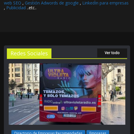
web SEO
,
Gestión Adwords de google
,
LinkedIn para empresas
,
Publicidad
..etc..
Redes Sociales
Ver todo
Directorio de Empresas Recomendadas
Empresas