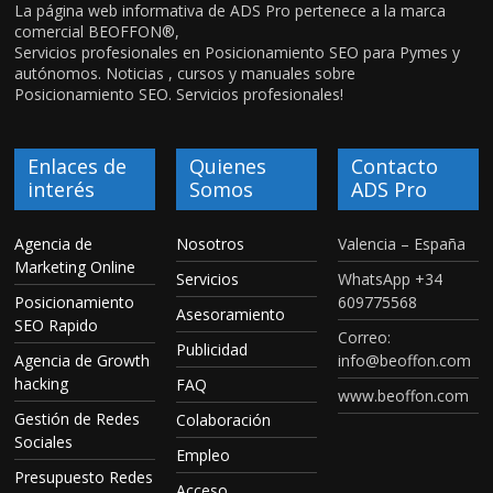
La página web informativa de ADS Pro pertenece a la marca
comercial BEOFFON®,
Servicios profesionales en Posicionamiento SEO para Pymes y
autónomos. Noticias , cursos y manuales sobre
Posicionamiento SEO. Servicios profesionales!
Enlaces de
Quienes
Contacto
interés
Somos
ADS Pro
Agencia de
Nosotros
Valencia – España
Marketing Online
Servicios
WhatsApp +34
Posicionamiento
609775568
Asesoramiento
SEO Rapido
Correo:
Publicidad
Agencia de Growth
info@beoffon.com
hacking
FAQ
www.beoffon.com
Gestión de Redes
Colaboración
Sociales
Empleo
Presupuesto Redes
Acceso