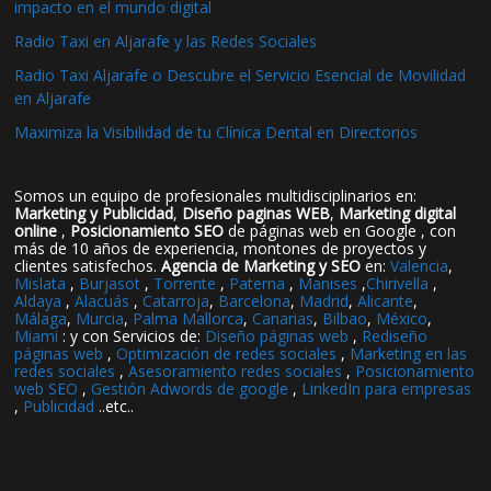
impacto en el mundo digital
Radio Taxi en Aljarafe y las Redes Sociales
Radio Taxi Aljarafe o Descubre el Servicio Esencial de Movilidad
en Aljarafe
Maximiza la Visibilidad de tu Clínica Dental en Directorios
Somos un equipo de profesionales multidisciplinarios en:
Marketing y Publicidad
,
Diseño paginas WEB
,
Marketing digital
online
,
Posicionamiento SEO
de páginas web en Google , con
más de 10 años de experiencia, montones de proyectos y
clientes satisfechos.
Agencia de Marketing y SEO
en:
Valencia
,
Mislata
,
Burjasot
,
Torrente
,
Paterna
,
Manises
,
Chirivella
,
Aldaya
,
Alacuás
,
Catarroja
,
Barcelona
,
Madrid
,
Alicante
,
Málaga
,
Murcia
,
Palma Mallorca
,
Canarias
,
Bilbao
,
México
,
Miami
: y con Servicios de:
Diseño páginas web
,
Rediseño
páginas web
,
Optimización de redes sociales
,
Marketing en las
redes sociales
,
Asesoramiento redes sociales
,
Posicionamiento
web SEO
,
Gestión Adwords de google
,
LinkedIn para empresas
,
Publicidad
..etc..