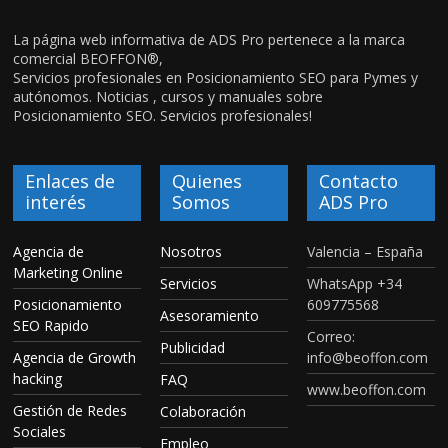
La página web informativa de ADS Pro pertenece a la marca
comercial BEOFFON®,
Servicios profesionales en Posicionamiento SEO para Pymes y
autónomos. Noticias , cursos y manuales sobre
Posicionamiento SEO. Servicios profesionales!
Enlaces de
Quienes
Contacto
interés
Somos
ADS Pro
Agencia de
Nosotros
Valencia – España
Marketing Online
Servicios
WhatsApp +34
Posicionamiento
609775568
Asesoramiento
SEO Rapido
Correo:
Publicidad
Agencia de Growth
info@beoffon.com
hacking
FAQ
www.beoffon.com
Gestión de Redes
Colaboración
Sociales
Empleo