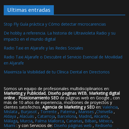
Ultimas entradas
Stop Fly Guía práctica y Cómo detectar microcarencias
De hobby a referencia. La historia de Ultravioleta Radio y su
impacto en el mundo digital
Radio Taxi en Aljarafe y las Redes Sociales
Radio Taxi Aljarafe o Descubre el Servicio Esencial de Movilidad
en Aljarafe
Maximiza la Visibilidad de tu Clínica Dental en Directorios
Somos un equipo de profesionales multidisciplinarios en:
Marketing y Publicidad
,
Diseño paginas WEB
,
Marketing digital
online
,
Posicionamiento SEO
de páginas web en Google , con
más de 10 años de experiencia, montones de proyectos y
clientes satisfechos.
Agencia de Marketing y SEO
en:
Valencia
,
Mislata
,
Burjasot
,
Torrente
,
Paterna
,
Manises
,
Chirivella
,
Aldaya
,
Alacuás
,
Catarroja
,
Barcelona
,
Madrid
,
Alicante
,
Málaga
,
Murcia
,
Palma Mallorca
,
Canarias
,
Bilbao
,
México
,
Miami
: y con Servicios de:
Diseño páginas web
,
Rediseño