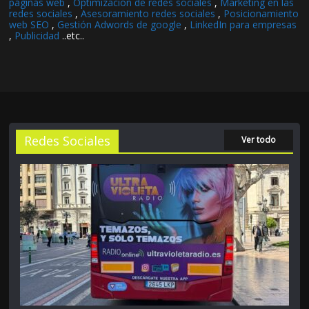
páginas web
,
Optimización de redes sociales
,
Marketing en las
redes sociales
,
Asesoramiento redes sociales
,
Posicionamiento
web SEO
,
Gestión Adwords de google
,
LinkedIn para empresas
,
Publicidad
..etc..
Redes Sociales
Ver todo