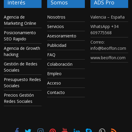
interés
Somos
ADS Pro
Agencia de
Nosotros
Valencia – España
Marketing Online
Servicios
WhatsApp +34
Posicionamiento
609775568
Asesoramiento
SEO Rapido
Correo:
Publicidad
Agencia de Growth
info@beoffon.com
hacking
FAQ
www.beoffon.com
Gestión de Redes
Colaboración
Sociales
Empleo
Presupuesto Redes
Acceso
Sociales
Contacto
Precios Gestión
Redes Sociales