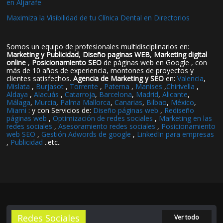
en Aljarafe
Maximiza la Visibilidad de tu Clínica Dental en Directorios
Somos un equipo de profesionales multidisciplinarios en:
Marketing y Publicidad
,
Diseño paginas WEB
,
Marketing digital
online
,
Posicionamiento SEO
de páginas web en Google , con
más de 10 años de experiencia, montones de proyectos y
clientes satisfechos.
Agencia de Marketing y SEO
en:
Valencia
,
Mislata
,
Burjasot
,
Torrente
,
Paterna
,
Manises
,
Chirivella
,
Aldaya
,
Alacuás
,
Catarroja
,
Barcelona
,
Madrid
,
Alicante
,
Málaga
,
Murcia
,
Palma Mallorca
,
Canarias
,
Bilbao
,
México
,
Miami
: y con Servicios de:
Diseño páginas web
,
Rediseño
páginas web
,
Optimización de redes sociales
,
Marketing en las
redes sociales
,
Asesoramiento redes sociales
,
Posicionamiento
web SEO
,
Gestión Adwords de google
,
LinkedIn para empresas
,
Publicidad
..etc..
Redes Sociales
Ver todo