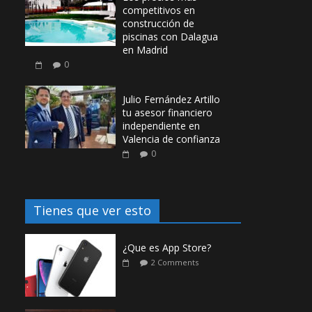
competitivos en
construcción de
piscinas con Dalagua
en Madrid
0
Julio Fernández Artillo
tu asesor financiero
independiente en
Valencia de confianza
0
Tienes que ver esto
¿Que es App Store?
2 Comments