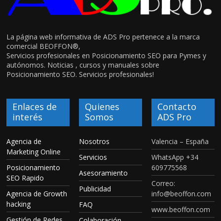
La página web informativa de ADS Pro pertenece a la marca
comercial BEOFFON®,
Servicios profesionales en Posicionamiento SEO para Pymes y
autónomos. Noticias , cursos y manuales sobre
Posicionamiento SEO. Servicios profesionales!
Enlaces de
Quienes
Contacto
interés
Somos
ADS Pro
Agencia de
Nosotros
Valencia – España
Marketing Online
Servicios
WhatsApp +34
Posicionamiento
609775568
Asesoramiento
SEO Rapido
Correo:
Publicidad
Agencia de Growth
info@beoffon.com
hacking
FAQ
www.beoffon.com
Gestión de Redes
Colaboración