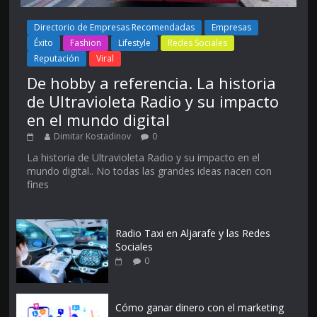
Directorio de Empresas Recomendadas
Empresas
Éxito
Fashion
Lifestyle
Redes Sociales
Reputación
Viral
De hobby a referencia. La historia
de Ultravioleta Radio y su impacto
en el mundo digital
Dimitar Kostadinov
0
La historia de Ultravioleta Radio y su impacto en el
mundo digital.. No todas las grandes ideas nacen con
fines
Radio Taxi en Aljarafe y las Redes
Sociales
0
Cómo ganar dinero con el marketing