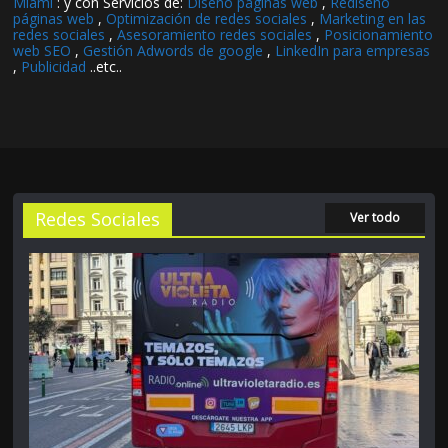
Miami
: y con Servicios de:
Diseño páginas web
,
Rediseño
páginas web
,
Optimización de redes sociales
,
Marketing en las
redes sociales
,
Asesoramiento redes sociales
,
Posicionamiento
web SEO
,
Gestión Adwords de google
,
LinkedIn para empresas
,
Publicidad
..etc..
Redes Sociales
Ver todo