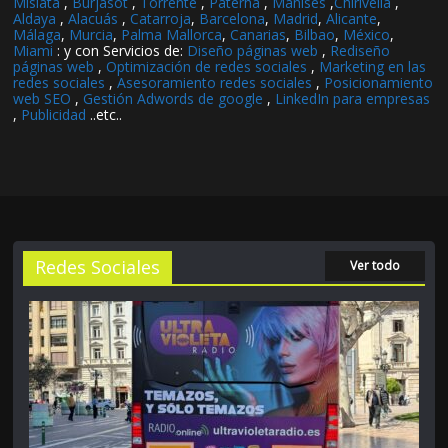
Mislata
,
Burjasot
,
Torrente
,
Paterna
,
Manises
,
Chirivella
,
Aldaya
,
Alacuás
,
Catarroja
,
Barcelona
,
Madrid
,
Alicante
,
Málaga
,
Murcia
,
Palma Mallorca
,
Canarias
,
Bilbao
,
México
,
Miami
: y con Servicios de:
Diseño páginas web
,
Rediseño
páginas web
,
Optimización de redes sociales
,
Marketing en las
redes sociales
,
Asesoramiento redes sociales
,
Posicionamiento
web SEO
,
Gestión Adwords de google
,
LinkedIn para empresas
,
Publicidad
..etc..
Redes Sociales
Ver todo