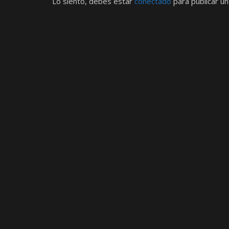
Lo siento, debes estar
conectado
para publicar un