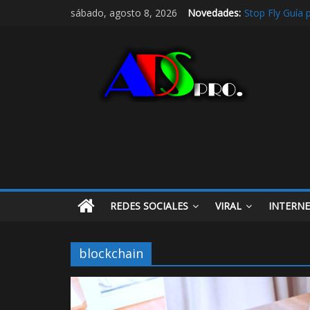
Stop Fly Guía 
sábado, agosto 8, 2026
Novedades:
De hobby a ref
Radio Taxi en 
Radio Taxi Alj
Maximiza la Vis
REDES SOCIALES
VIRAL
INTERN
blockchain