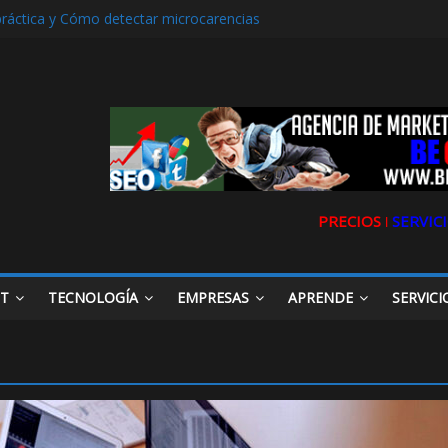
práctica y Cómo detectar microcarencias
erencia. La historia de Ultravioleta Radio y su impacto en el mundo di
Aljarafe y las Redes Sociales
arafe o Descubre el Servicio Esencial de Movilidad en Aljarafe
ibilidad de tu Clínica Dental en Directorios
PRECIOS ǀ
SERVICI
ET
TECNOLOGÍA
EMPRESAS
APRENDE
SERVICI