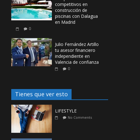
competitivos en
construcción de
piscinas con Dalagua
en Madrid
0
Julio Fernández Artillo
tu asesor financiero
independiente en
Valencia de confianza
0
Tienes que ver esto
LIFESTYLE
No Comments