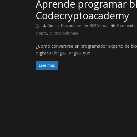
Aprende programar bl
Codecryptoacademy
Dimitar Kostadinov
308 Views
0 comentar
,
crypto
cursoblockchain
¿Como convertirse en programador experto de bl
registro de igual a igual que
Leer más