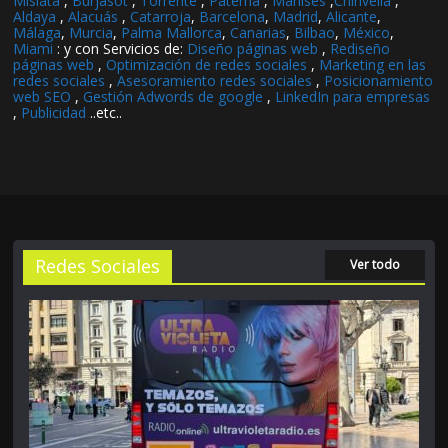
Mislata
,
Burjasot
,
Torrente
,
Paterna
,
Manises
,
Chirivella
,
Aldaya
,
Alacuás
,
Catarroja
,
Barcelona
,
Madrid
,
Alicante
,
Málaga
,
Murcia
,
Palma Mallorca
,
Canarias
,
Bilbao
,
México
,
Miami
: y con Servicios de:
Diseño páginas web
,
Rediseño
páginas web
,
Optimización de redes sociales
,
Marketing en las
redes sociales
,
Asesoramiento redes sociales
,
Posicionamiento
web SEO
,
Gestión Adwords de google
,
LinkedIn para empresas
,
Publicidad
..etc..
Redes Sociales
Ver todo