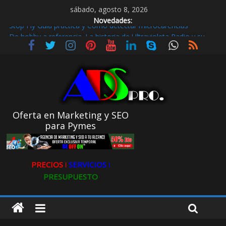
sábado, agosto 8, 2026
Novedades:
De hobby a referencia. La historia de Ultravioleta Radio y su
impacto en el mundo digital
Radio Taxi en Aljarafe y las Redes Sociales
Radio Taxi Aljarafe o Descubre el Servicio Esencial de Movilidad
en Aljarafe
Maximiza la Visibilidad de tu Clínica Dental en Directorios
Stop Fly Guía práctica y Cómo detectar microcarencias
Oferta en Marketing y SEO
para Pymes
PRECIOS ǀ
SERVICIOS ǀ
PRESUPUESTO