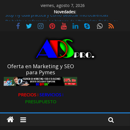
viernes, agosto 7, 2026
Novedades:
Stop Fly Guía práctica y Cómo detectar microcarencias
De hobby a referencia. La historia de Ultravioleta Radio y su
impacto en el mundo digital
Radio Taxi en Aljarafe y las Redes Sociales
Radio Taxi Aljarafe o Descubre el Servicio Esencial de Movilidad
en Aljarafe
Maximiza la Visibilidad de tu Clínica Dental en Directorios
Oferta en Marketing y SEO
para Pymes
PRECIOS ǀ
SERVICIOS ǀ
PRESUPUESTO