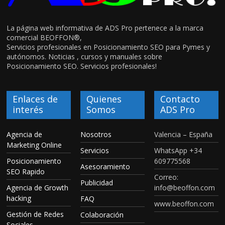
La página web informativa de ADS Pro pertenece a la marca
comercial BEOFFON®,
Servicios profesionales en Posicionamiento SEO para Pymes y
autónomos. Noticias , cursos y manuales sobre
Posicionamiento SEO. Servicios profesionales!
Enlaces de
Quienes
Contacto
interés
Somos
ADS Pro
Agencia de
Nosotros
Valencia – España
Marketing Online
Servicios
WhatsApp +34
Posicionamiento
609775568
Asesoramiento
SEO Rapido
Correo:
Publicidad
Agencia de Growth
info@beoffon.com
hacking
FAQ
www.beoffon.com
Gestión de Redes
Colaboración
Sociales