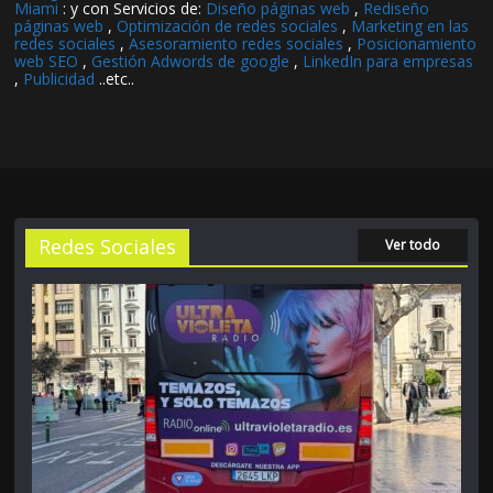
Miami
: y con Servicios de:
Diseño páginas web
,
Rediseño
páginas web
,
Optimización de redes sociales
,
Marketing en las
redes sociales
,
Asesoramiento redes sociales
,
Posicionamiento
web SEO
,
Gestión Adwords de google
,
LinkedIn para empresas
,
Publicidad
..etc..
Redes Sociales
Ver todo