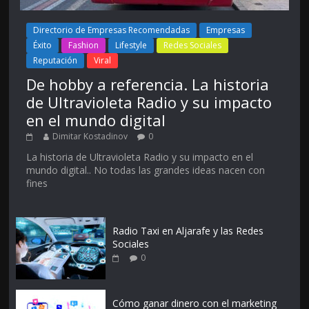
Directorio de Empresas Recomendadas
Empresas
Éxito
Fashion
Lifestyle
Redes Sociales
Reputación
Viral
De hobby a referencia. La historia
de Ultravioleta Radio y su impacto
en el mundo digital
Dimitar Kostadinov
0
La historia de Ultravioleta Radio y su impacto en el
mundo digital.. No todas las grandes ideas nacen con
fines
Radio Taxi en Aljarafe y las Redes
Sociales
0
Cómo ganar dinero con el marketing